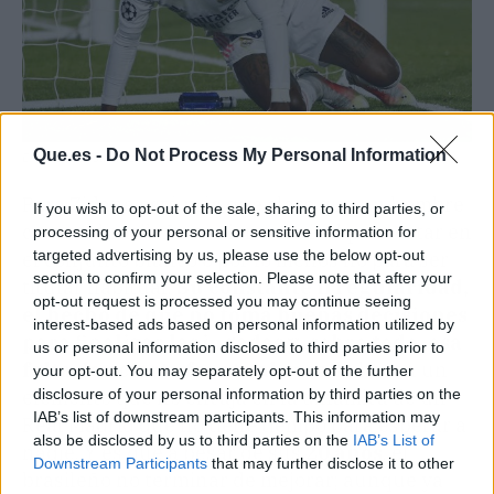
Que.es -
Do Not Process My Personal Information
El brasileño sueña con triunfar en el Madrid
Para Zidane está más que claro que un hombre
If you wish to opt-out of the sale, sharing to third parties, or
como el brasileño no tiene el nivel para estar en
processing of your personal or sensitive information for
targeted advertising by us, please use the below opt-out
el conjunto blanco o por lo menos no para ser
section to confirm your selection. Please note that after your
titular habitual.
Su constante irregularidad,
opt-out request is processed you may continue seeing
el hecho de que no toma buenas decisiones
interest-based ads based on personal information utilized by
para finalizar las jugadas y, sobre todo, esa
us or personal information disclosed to third parties prior to
falta de acierto frente al arco
, lo hacen un
your opt-out. You may separately opt-out of the further
disclosure of your personal information by third parties on the
elemento que no encaja en la dinámica de un
IAB’s list of downstream participants. This information may
Real Madrid que no tiene tiempo para esperar a
also be disclosed by us to third parties on the
IAB’s List of
nadie. Y es que a pesar de sus
20 años
, el
Downstream Participants
that may further disclose it to other
brasileño no terminar de mejorar; aunque ya
third parties.