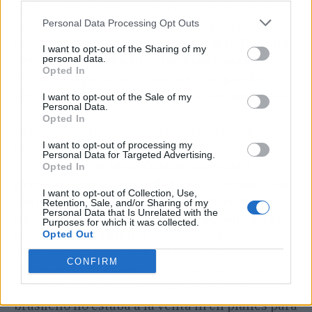
tiene tres campañas completas en el club. Solo
Personal Data Processing Opt Outs
en la etapa de
Solari
y ene se duelo ante el
Liverpool pudo brillar.
Tal vez con la llegada
I want to opt-out of the Sharing of my
personal data.
del nuevo entrenador las esperanzas se
Opted In
renueven para un Vinicius que puede
terminar de explotar de una vez por todas
.
I want to opt-out of the Sale of my
Personal Data.
Opted In
Grandes contrataciones se harán en el Real
I want to opt-out of processing my
Madrid y también se producirán varias salidas
Personal Data for Targeted Advertising.
importantes.
Si bien Zidane no estará
Opted In
presente para comandar esa reformación
I want to opt-out of Collection, Use,
dentro de la plantilla no quiere irse sin
Retention, Sale, and/or Sharing of my
Personal Data that Is Unrelated with the
hacer ese último servicio de recomendar
Purposes for which it was collected.
la salida de Vinicius
. No obstante, ya se verá
Opted Out
si Florentino Pérez le hace caso y eso no parece
CONFIRM
que suceda, pues en su en su entrevista en 'El
Chiringiuito de Jugones' dejó muy claro que el
brasileño no estaba a la venta ni en planes para