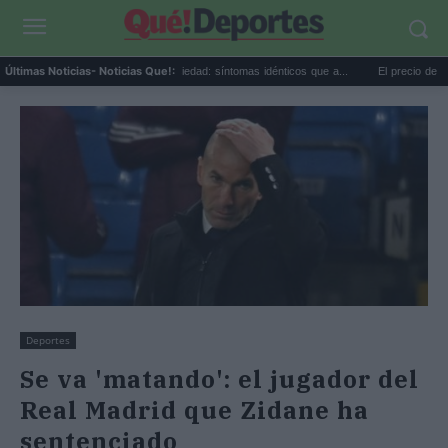
.
Calor extremo y ansiedad: síntomas idénticos que a...
El precio de la vivienda
Últimas Noticias
- Noticias Que!:
Deportes
Se va 'matando': el jugador del
Real Madrid que Zidane ha
sentenciado