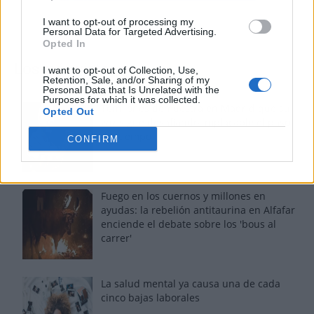
I want to opt-out of processing my
Personal Data for Targeted Advertising.
Opted In
Los más vistos
I want to opt-out of Collection, Use,
Retention, Sale, and/or Sharing of my
Personal Data that Is Unrelated with the
Purposes for which it was collected.
Tom Jones demuestra en Madrid que su
Opted Out
voz sigue desafiando implacable el paso
del tiempo
CONFIRM
Fuego en los cuernos y millones en
ayudas: la rebelión antitaurina en Alfafar
enciende el debate sobre los 'bous al
carrer'
La salud mental ya causa una de cada
cinco bajas laborales