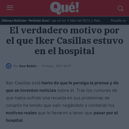
c...
Kit Connor será Cíclope en los X-Men del MCU y Hea...
Rosalía en Buenos 
Últimas Noticias
- Noticias Que!:
El verdadero motivo por
el que Iker Casillas estuvo
en el hospital
-
Por
Ana Rebón
13 mayo, 2021 06:07
Iker Casillas está
harto de que le persiga la prensa y de
que se inventen noticias
sobre él. Tras los rumores de
que había sufrido una recaída en sus problemas de
corazón ha tenido que salir negándolo y contando los
motivos reales
que le llevaron a tener que
pasar por el
hospital
.