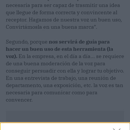
necesaria para ser capaz de trasmitir una idea
que llegue de forma correcta y convincente al
receptor. Hagamos de nuestra voz un buen uso,
Convirtámosla en una buena marca”.
Segundo, porque
nos servirá de guía para
hacer un buen uso de esta herramienta (la
voz).
En la empresa, en el día a día... se requiere
de una buena moderación de la voz para
conseguir persuadir con ella y lograr tu objetivo.
En una entrevista de trabajo, una reunión de
departamento, una exposición, etc. la voz es tan
necesaria para comunicar como para
convencer.