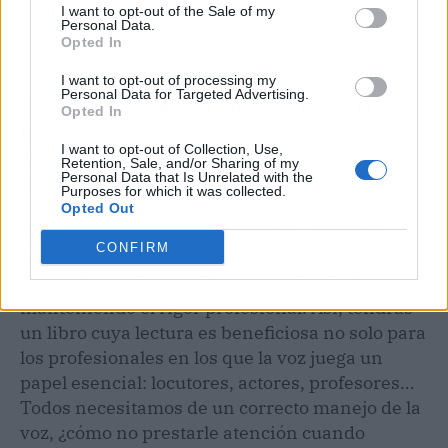
I want to opt-out of the Sale of my
Personal Data.
Opted In
I want to opt-out of processing my
Personal Data for Targeted Advertising.
Tercero, porque
ayuda a poner a punto la
Opted In
herramienta,
dando consejos para cuidar la
I want to opt-out of Collection, Use,
voz, saber qué comer, cómo respirar, cómo
Retention, Sale, and/or Sharing of my
Personal Data that Is Unrelated with the
relajarnos, etc.
Purposes for which it was collected.
Opted Out
En su libro encontrarás consejos, ejemplos,
CONFIRM
pautas, ejercicios autoevaluaciones... Escrito
con un lenguaje sencillo para cualquier lector y
manteniendo el rigor profesional. Así, tendrás
un libro cuya lectura es beneficiosa no solo para
los profesionales en los que la voz juega un
papel esencial: locutores, actores, profesores…
Todos necesitamos de un correcto manejo de la
voz, ¿cómo no prestarle atención cuando