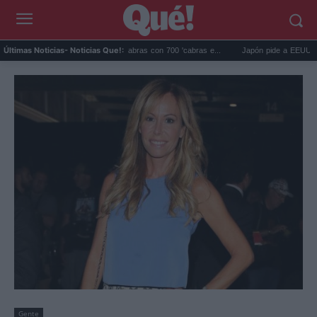
Galápagos eliminó 140.000 cabras con 700 'cabras e...
Japón pide a EEUU que deje
Últimas Noticias
- Noticias Que!:
Gente