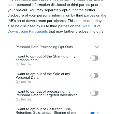
us or personal information disclosed to third parties prior to
de la mala. Son felices"
. "Fidel es un tío
your opt-out. You may separately opt-out of the further
divertidísimo, muy listo, cada vez que he estado
disclosure of your personal information by third parties on the
con ellos solo puedo hablar maravillas",
IAB’s list of downstream participants. This information may
asegura.
also be disclosed by us to third parties on the
IAB’s List of
Downstream Participants
that may further disclose it to other
third parties.
Artículo anterior
Artículo siguiente
Sara Carbonero, mamá
Marta López desmiente
Personal Data Processing Opt Outs
todoterreno en su nueva
su presunta crisis
I want to opt-out of the Sharing of my
vida
sentimental con Kiko
personal data.
Matamoros
Opted In
I want to opt-out of the Sale of my
Personal Data.
Opted In
I want to opt-out of processing my
Personal Data for Targeted Advertising.
Opted In
I want to opt-out of Collection, Use,
Retention, Sale, and/or Sharing of my