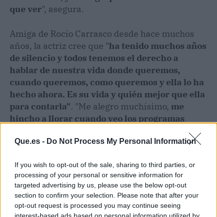
que ver
", asegura.
Amiga de Rocío Carrasco desde hace muchos
años, la actriz cree que "
ha tenido muchos años
de silencio y todos tenemos el derecho a
hablar de nuestra vida donde queremos,
cuando queremos, como queremos y ella lo ha
hecho ahora. Es su vida y quién mejor que ella
para contarla"
. "Me alegro muchísimo,
me
hincho a llorar cuando veo los programas
porque la veo y aunque hemos trabajado
juntas y nos tenemos mucho cariño
, no tenía
Que.es -
Do Not Process My Personal Information
ni idea de la cantidad de cosas que había detrás
If you wish to opt-out of the sale, sharing to third parties, or
y lloro escuchándola mucho", desvela.
processing of your personal or sensitive information for
targeted advertising by us, please use the below opt-out
Firme defensora de Fidel Albiac, Lara afirma
section to confirm your selection. Please note that after your
que "son la pareja más enamorada que
opt-out request is processed you may continue seeing
conozco, de esa que dices me dan envidia pero
interest-based ads based on personal information utilized by