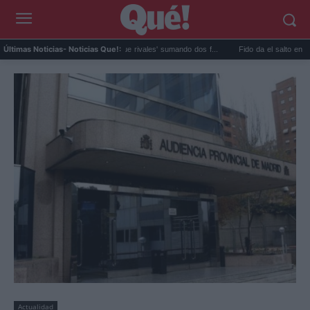
El mega acierto de 'Más que rivales' sumando dos f...
Fido da el salto en solitario con
Últimas Noticias
- Noticias Que!:
Actualidad