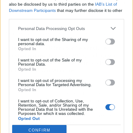
desarrollarse la fase inicial, denominada fase 0,
also be disclosed by us to third parties on the
IAB’s List of
por la que se satisficieron 62.121,40 euros a la
Downstream Participants
that may further disclose it to other
third parties.
mercantil OESIA.
Personal Data Processing Opt Outs
Con fecha de enero de 2014 su amigo causó
baja voluntaria en la empresa referid,
lo que
I want to opt-out of the Sharing of my
personal data.
originó que percibiera por los servicios
Opted In
prestados durante el año 2013, un importe
I want to opt-out of the Sale of my
bruto anual en concepto de retribución
Personal Data.
variable de 5.756,90 euros.
Opted In
I want to opt-out of processing my
El día 1 de abril de 2014 el acusado contrató a
Personal Data for Targeted Advertising.
Opted In
su amigo la prestación de servicios de
Secretaría Técnica y Tesorería con una
I want to opt-out of Collection, Use,
Retention, Sale, and/or Sharing of my
duración de treinta y nueve meses, con un
Personal Data that Is Unrelated with the
Purposes for which it was collected.
incremento salarial de 26.535 euros respeto de
Opted Out
la remuneración que había venido percibiendo
el anterior secretario técnico, cuando ya el
CONFIRM