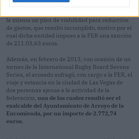
Consejo Superior de Deportes, a la vista del
estado económico de la FER, había impuesto a
la misma un plan de viabilidad para reducción
de gastos, que resultó incumplido, motivo por el
cual dicha entidad impuso a la FER una sanción
de 211.03,63 euros.
Además, en febrero de 2013, con ocasión de un
torneo de la International Rugby Board Sevens
Series, el acusado sufragó, con cargo a la FER, el
viaje y estancia en la ciudad de Las Vegas de
dos personas ajenas a la actividad de la
federación,
una de las cuales resultó ser el
exalcalde del Ayuntamiento de Arroyo de la
Encomienda, por un importe de 2.772,74
euros.