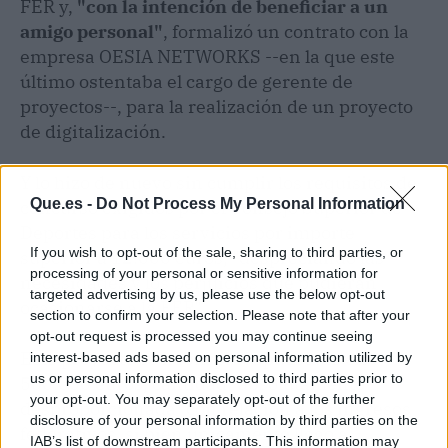
FER y,
"con la intención de beneficiar a un
amigo personal"
, formalizó un contrato con la
empresa OESIA NETWORKS --en la que este
último ostentaba el cargo de gerente de
proyectos--, para la realización de un proyecto
de digitalización.
Y lo hizo de nuevo sin cumplir los requisitos de
Que.es -
Do Not Process My Personal Information
concurso exigidos por el Consejo Superior de
Deportes para los servicios por importe
If you wish to opt-out of the sale, sharing to third parties, or
superior a 12.000 euros, "despreciando las
processing of your personal or sensitive information for
necesidades y los perjuicios que pudieran
targeted advertising by us, please use the below opt-out
ocasionarse a la FER".
section to confirm your selection. Please note that after your
opt-out request is processed you may continue seeing
Este proyecto se había presupuestado en
interest-based ads based on personal information utilized by
us or personal information disclosed to third parties prior to
500.000 euros, cantidad "absolutamente
your opt-out. You may separately opt-out of the further
desproporcionada" con relación a los ingresos
disclosure of your personal information by third parties on the
federativos, si bien únicamente llegó a
IAB’s list of downstream participants. This information may