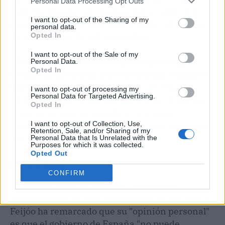
Personal Data Processing Opt Outs
carácter general" el proceso transcurrió "con
I want to opt-out of the Sharing of my
normalidad" en la práctica totalidad de puntos
personal data.
de vacunación de la Comunidad.
Opted In
I want to opt-out of the Sale of my
"Y en Satiago hubo colas derivadas de que
Personal Data.
Opted In
acudieron personas que no estaban citadas o
que llegaron antes de su hora"
, ha señalado,
I want to opt-out of processing my
Personal Data for Targeted Advertising.
antes de hacer un llamamiento a los ciudadanos
Opted In
a que se ajusten al horario al que están
llamados para recibir la vacuna para evitar este
I want to opt-out of Collection, Use,
Retention, Sale, and/or Sharing of my
tipo de problemas.
Personal Data that Is Unrelated with the
Purposes for which it was collected.
Opted Out
SPUTNIK
CONFIRM
En cuanto a que la Agencia Europea del
Medicamento analice la vacuna rusa Sputnik V,
Feijóo ha remarcado que su "opinión personal"
es que el gobierno de España "no puede