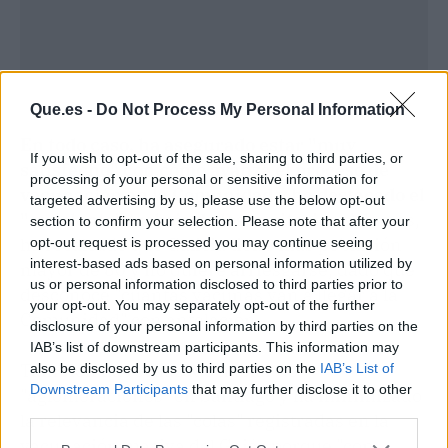
Que.es -
Do Not Process My Personal Information
En todo caso, ha asegurado estar "muy
If you wish to opt-out of the sale, sharing to third parties, or
satisfecho" con cómo avanza el proceso de
processing of your personal or sensitive information for
vacunación en la Comunidad y ha destacado el
targeted advertising by us, please use the below opt-out
"excelente" trabajo de los sanitarios
. Además,
section to confirm your selection. Please note that after your
ha recalcado que Galicia tiene más población
opt-out request is processed you may continue seeing
interest-based ads based on personal information utilized by
mayor de 80 y no quiere arriesgarse, dado que
us or personal information disclosed to third parties prior to
desconoce "cuántas vacunas van a llegar a la
your opt-out. You may separately opt-out of the further
Comunidad" con antelación.
disclosure of your personal information by third parties on the
IAB’s list of downstream participants. This information may
También ha rechazado hablar de
also be disclosed by us to third parties on the
IAB’s List of
Downstream Participants
that may further disclose it to other
"aglomeraciones" en Santiago y ha minimizado
third parties.
la relevancia de las "colas" registradas en la
vacunación masiva del Gaiás porque "con