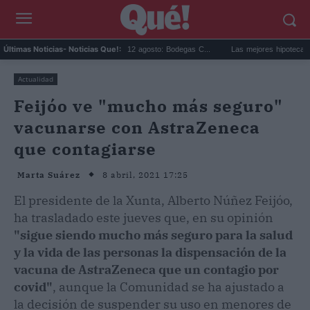
lipse solar en Cariñena del 12 agosto: Bodegas C...
Las mejores hipotecas de agosto
Últimas Noticias
- Noticias Que!:
Actualidad
Feijóo ve "mucho más seguro"
vacunarse con AstraZeneca
que contagiarse
8 abril, 2021 17:25
Marta Suárez
El presidente de la Xunta, Alberto Núñez Feijóo,
ha trasladado este jueves que, en su opinión
"sigue siendo mucho más seguro para la salud
y la vida de las personas la dispensación de la
vacuna de AstraZeneca que un contagio por
covid"
, aunque la Comunidad se ha ajustado a
la decisión de suspender su uso en menores de