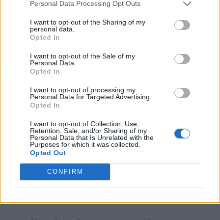
Personal Data Processing Opt Outs
transferencia
I want to opt-out of the Sharing of my
Utilizando el botón ‘Voltear’, sitúa ahora tu
personal data.
Opted In
teléfono antiguo a la izquierda de la pantalla, y
el nuevo a la derecha.
I want to opt-out of the Sale of my
Personal Data.
Opted In
I want to opt-out of processing my
Personal Data for Targeted Advertising.
Opted In
I want to opt-out of Collection, Use,
Retention, Sale, and/or Sharing of my
Personal Data that Is Unrelated with the
Purposes for which it was collected.
Opted Out
CONFIRM