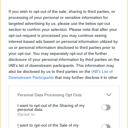
Toda compra por Internet puede tener o no un
If you wish to opt-out of the sale, sharing to third parties, or
processing of your personal or sensitive information for
fallo, pero cuando se trata de estafa el usuario
targeted advertising by us, please use the below opt-out
debe saber ubicar las vías para alertar a otros
section to confirm your selection. Please note that after your
sobre esto.
opt-out request is processed you may continue seeing
interest-based ads based on personal information utilized by
¿Cómo denunciar una irregularidad en una
us or personal information disclosed to third parties prior to
your opt-out. You may separately opt-out of the further
compra por Internet?
disclosure of your personal information by third parties on the
IAB’s list of downstream participants. This information may
Trata de ponerte en contacto con el vendedor y
also be disclosed by us to third parties on the
IAB’s List of
asegúrate de que
no se ha retrasado el envío
Downstream Participants
that may further disclose it to other
por algún motivo o que no se ha extraviado por
third parties.
el camino.
Personal Data Processing Opt Outs
En caso de no recibir noticias sobre el vendedor
I want to opt-out of the Sharing of my
personal data.
y no responde por ninguno de los canales
Opted In
correspondientes,
es más que obvio que se
I want to opt-out of the Sale of my
trata de una estafa.
Así que con todas las