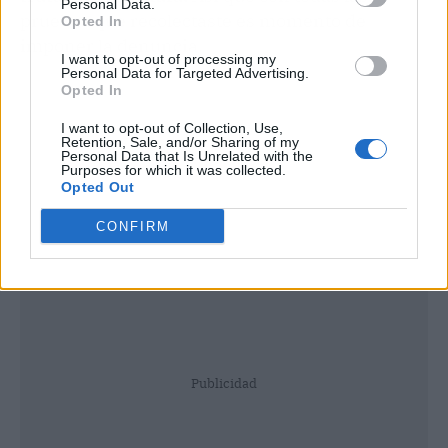
Personal Data.
pruebas que recolectaste es momento de
Opted In
imponer la denuncia.
I want to opt-out of processing my
Personal Data for Targeted Advertising.
Opted In
I want to opt-out of Collection, Use,
Retention, Sale, and/or Sharing of my
Personal Data that Is Unrelated with the
Purposes for which it was collected.
Opted Out
CONFIRM
Publicidad