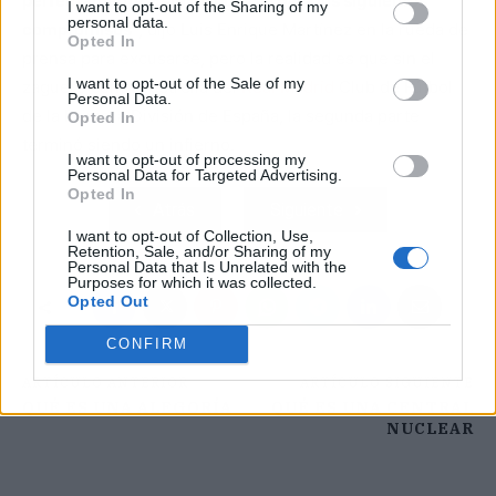
perfectamente. Está disponible para los siguientes
I want to opt-out of the Sharing of my
personal data.
compromisos"
, dijo Luis Enrique Martínez en la rueda de
Opted In
prensa para excusarse, pero la realidad es que sin el
I want to opt-out of the Sale of my
zaguero central estrella del
Real Madrid
Club de Fútbol
Personal Data.
de la Primera División de España, la segunda parte
Opted In
terminó siendo un infierno.
I want to opt-out of processing my
Personal Data for Targeted Advertising.
Opted In
Atrás
Siguiente
I want to opt-out of Collection, Use,
Retention, Sale, and/or Sharing of my
Personal Data that Is Unrelated with the
Purposes for which it was collected.
Opted Out
CONFIRM
ARTÍCULO ANTERIOR
ARTÍCULO SIGUIENTE
QUÉ ES UNA ALEGORÍA
QUÉ ES UNA CENTRAL
NUCLEAR