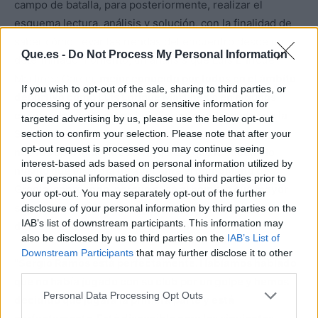
campo de batalla, para posteriormente, realizar el
esquema lectura, análisis y solución, con la finalidad de
saber cómo llevar las riendas del encuentro desde un
Que.es -
Do Not Process My Personal Information
determinado momento, un análisis que Luis Enrique
Martínez García,
mejor conocido por todos en el ámbito
If you wish to opt-out of the sale, sharing to third parties, or
deportivo como Luis Enrique Martínez o en algunos
processing of your personal or sensitive information for
casos solamente como Luis Enrique, entrenador de la
targeted advertising by us, please use the below opt-out
Selección Española, tendrá que aprender a hacer en
section to confirm your selection. Please note that after your
opt-out request is processed you may continue seeing
nuevas oportunidades si no quiere que le suceda lo
interest-based ads based on personal information utilized by
mismo que en el día de ayer ante el combinado de
us or personal information disclosed to third parties prior to
Grecia, sobre todo, porque sacó al hombre que mayor
your opt-out. You may separately opt-out of the further
seguridad le daba a su defensa: Sergio Ramos,
disclosure of your personal information by third parties on the
IAB’s list of downstream participants. This information may
demostrando así una mala lectura del partido.
also be disclosed by us to third parties on the
IAB’s List of
Downstream Participants
that may further disclose it to other
"Sergio Ramos está perfectamente. Habíamos hablado
third parties.
que no había jugado con su club por un golpe y hemos
Personal Data Processing Opt Outs
decidido que jugara la primera parte y está