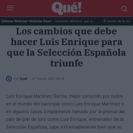
Calor extremo y ansiedad: síntomas idénticos que a...
El precio de la vivienda en V
Últimas Noticias
- Noticias Que!:
Los cambios que debe
hacer Luis Enrique para
que la Selección Española
triunfe
-
Por
Qué!
27 marzo, 2021 06:16
Luis Enrique Martínez García, mejor conocido por todos
en el mundo del balompié como Luis Enrique Martínez o
en algunos casos simplemente llamado por la prensa del
país de piel de toro como Luis Enrique, entrenador de la
Selección Española, sabe extremadamente bien que su