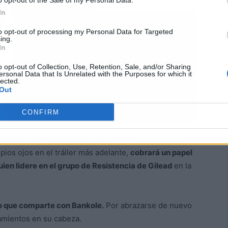
o opt-out of the Sale of my Personal Data.
In
to opt-out of processing my Personal Data for Targeted
ing.
In
o opt-out of Collection, Use, Retention, Sale, and/or Sharing
ersonal Data that Is Unrelated with the Purposes for which it
lected.
Out
CONFIRM
e June continúa con vida.
De hecho, más viva que
os ojos en el tráiler más adelante,
cobrará un papel
uien lidere en el grupo de Resistencia de Gilead
en la
 que comparte con Bankole.
Por abrazarse de nuevo
samientos en su cabeza.