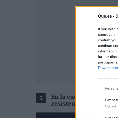
Que.es -
D
If you wish 
sensitive in
confirm you
continue se
information 
further disc
participants
Downstream 
Persona
En la cuarta temporada
2
I want t
resistencia
Opted 