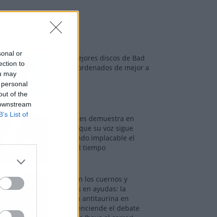
os más vistos
sonal or
Los 7 mejores discos de Bad
ection to
Bunny, ordenados de mejor a
ou may
peor
 personal
out of the
 downstream
B’s List of
Tom Jones demuestra en
Madrid que su voz sigue
desafiando implacable el
paso del tiempo
Fuego en los cuernos y
millones en ayudas: la
rebelión antitaurina en
Alfafar enciende el debate