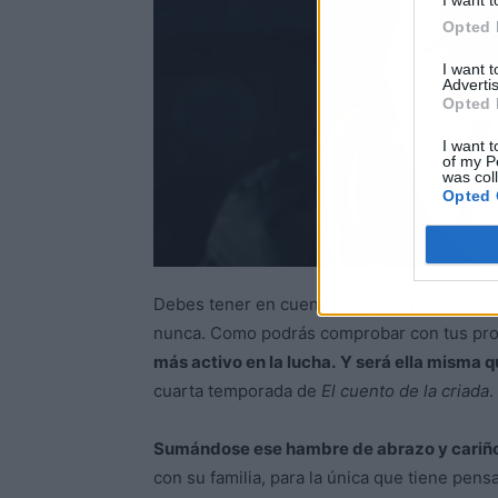
I want t
Opted 
I want 
Advertis
Opted 
I want t
of my P
was col
Opted 
Debes tener en cuenta lo siguiente.
Y es qu
nunca. Como podrás comprobar con tus propi
más activo en la lucha.
Y será ella misma q
cuarta temporada de
El cuento de la criada
.
Sumándose ese hambre de abrazo y cariño
con su familia, para la única que tiene pen