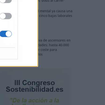
sobre los 'bous al carrer'
La salud mental ya causa una
de cada cinco bajas laborales
Normativa de ascensores en
comunidades: hasta 40.000
euros de coste para
adaptarlos