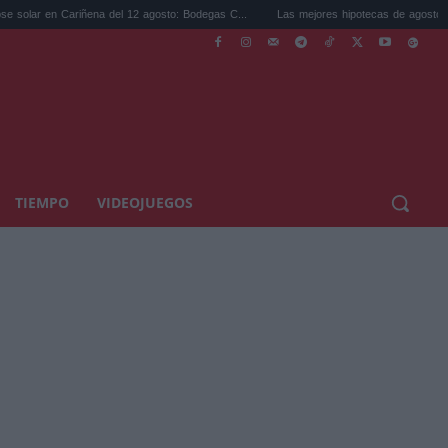
en Cariñena del 12 agosto: Bodegas C...
Las mejores hipotecas de agosto: el TAE má
TIEMPO
VIDEOJUEGOS