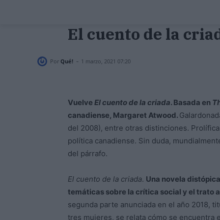
El cuento de la cria
-
Por
Qué!
1 marzo, 2021 07:20
Vuelve
El cuento de la criada
. Basada en
Th
canadiense, Margaret Atwood.
Galardonada
del 2008), entre otras distinciones. Prolífica 
política canadiense. Sin duda, mundialment
del párrafo.
El cuento de la criada
.
Una novela distópica
temáticas sobre la crítica social y el trato a
segunda parte anunciada en el año 2018, ti
tres mujeres, se relata cómo se encuentra e