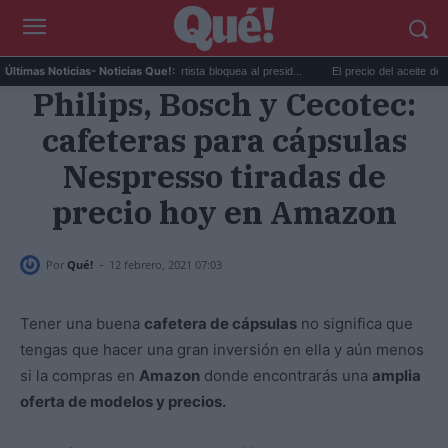
Taylor Swift y Trump: la artista bloquea al presid...
El precio del aceite de oliva 
Últimas Noticias
- Noticias Que!:
Philips, Bosch y Cecotec:
cafeteras para cápsulas
Nespresso tiradas de
precio hoy en Amazon
-
Por
Qué!
12 febrero, 2021 07:03
Tener una buena
cafetera de cápsulas
no significa que
tengas que hacer una gran inversión en ella y aún menos
si la compras en
Amazon
donde encontrarás una
amplia
oferta de modelos y precios.