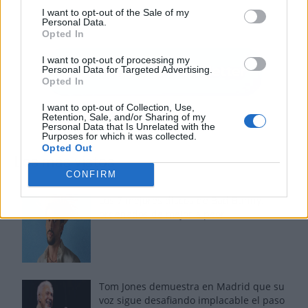
I want to opt-out of the Sale of my
Personal Data.
Opted In
I want to opt-out of processing my
Personal Data for Targeted Advertising.
Opted In
I want to opt-out of Collection, Use,
Retention, Sale, and/or Sharing of my
Personal Data that Is Unrelated with the
Purposes for which it was collected.
Opted Out
Los más vistos
CONFIRM
Los 7 mejores discos de Bad Bunny,
ordenados de mejor a peor
Tom Jones demuestra en Madrid que su
voz sigue desafiando implacable el paso