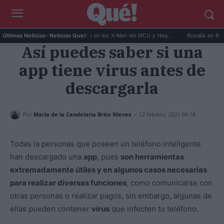
..
Kit Connor será Cíclope en los X-Men del MCU y Hea...
Rosalía en Buenos Air
Últimas Noticias
- Noticias Que!:
Así puedes saber si una
app tiene virus antes de
descargarla
-
Por
María de la Candelaria Brito Nieves
12 febrero, 2021 06:18
Todas la personas que poseen un teléfono inteligente
han descargado una
app
, pues
son herramientas
extremadamente útiles y en algunos casos necesarias
para realizar diversas funciones
, como comunicarse con
otras personas o realizar pagos, sin embargo, algunas de
ellas pueden contener
virus
que infecten tu teléfono.