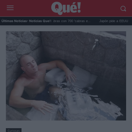
agos eliminó 140.000 cabras con 700 'cabras e...
Japón pide a EEUU que deje de us
Últimas Noticias
- Noticias Que!:
Curiosas