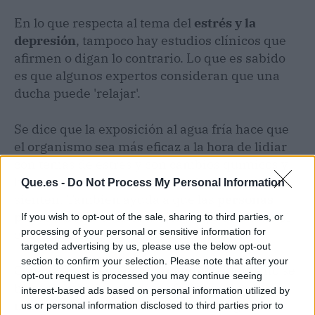
En lo que respecta al tema del
estrés y la
depresión
, tampoco hay estudios clínicos que
afirmen o digan lo contrario. Lo que es sabido
es que algunos expertos consideran que una
ducha puede 'relajar'.
Se dice que la exposición al agua fría hace que
el organismo sea más eficaz a la hora de lidiar
con temas de estrés y con cambios químicos y
hormonales que las personas depresivas
Que.es -
Do Not Process My Personal Information
sienten. También ayuda a que las
personas
puedan lidiar o tener mejor respuesta
ante el
If you wish to opt-out of the sale, sharing to third parties, or
processing of your personal or sensitive information for
estrés psicológico.
targeted advertising by us, please use the below opt-out
section to confirm your selection. Please note that after your
Como ya he mencionado, científicamente no se
opt-out request is processed you may continue seeing
ha comprobado sobre los efectos que genera a
interest-based ads based on personal information utilized by
nivel cerebral una ducha fría. Pero algunos
us or personal information disclosed to third parties prior to