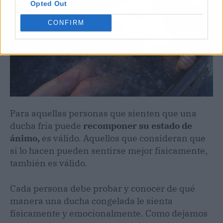
Opted Out
CONFIRM
Para aquellas personas que sienten que una
ducha fría puede
recomponer su estado de
ánimo,
es válido. Aquellos que consideran que
si lo hacen pueden sentirse mejor físicamente,
también es válido.
Cada persona debe probar y conocer de qué
manera una ducha congelada le sienta
físicamente y emocionalmente. Como dejamos