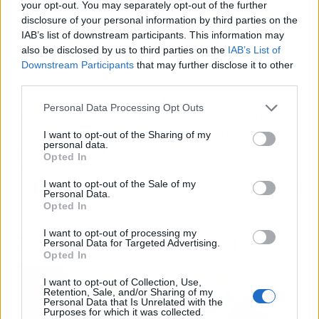
your opt-out. You may separately opt-out of the further
expertos están completamente seguros que si
disclosure of your personal information by third parties on the
incide en el
bienestar y forma de reacción
ante
IAB’s list of downstream participants. This information may
una determinada circunstancia del ser
also be disclosed by us to third parties on the
IAB’s List of
humano.
Downstream Participants
that may further disclose it to other
third parties.
En el caso de los atletas, muchos son fiel
Personal Data Processing Opt Outs
creyentes que los baños congelados después
del ejercicio son fundamentales para la
I want to opt-out of the Sharing of my
personal data.
recuperación física
. Pues se dice que
Opted In
sumergirse en agua fría reduce el dolor y
I want to opt-out of the Sale of my
acelera la recuperación de las pequeñas fisuras
Personal Data.
en los músculos.
Opted In
I want to opt-out of processing my
Todo es cuestión de la mente
Personal Data for Targeted Advertising.
Opted In
I want to opt-out of Collection, Use,
Retention, Sale, and/or Sharing of my
Personal Data that Is Unrelated with the
Purposes for which it was collected.