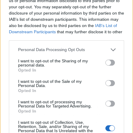
us or personal information disclosed to third parties prior to
your opt-out. You may separately opt-out of the further
Publicidad
disclosure of your personal information by third parties on the
IAB’s list of downstream participants. This information may
also be disclosed by us to third parties on the
IAB’s List of
Downstream Participants
that may further disclose it to other
third parties.
Personal Data Processing Opt Outs
I want to opt-out of the Sharing of my
personal data.
Opted In
I want to opt-out of the Sale of my
Personal Data.
Opted In
I want to opt-out of processing my
López explica que, aunque el 2021 llega "lleno
Personal Data for Targeted Advertising.
Opted In
de incertidumbre y de dudas", uno de los
objetivos propuestos y que "continuará
I want to opt-out of Collection, Use,
Retention, Sale, and/or Sharing of my
independientemente del COVID es la apuesta
Personal Data that Is Unrelated with the