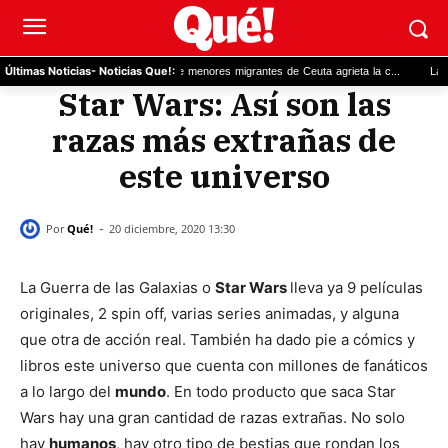
Reparto de menores migrantes de Ceuta agrieta la c...
La AEMET 
Últimas Noticias
- Noticias Que!:
Star Wars: Así son las
razas más extrañas de
este universo
-
Por
Qué!
20 diciembre, 2020 13:30
La Guerra de las Galaxias o
Star Wars
lleva ya 9 películas
originales, 2 spin off, varias series animadas, y alguna
que otra de acción real. También ha dado pie a cómics y
libros este universo que cuenta con millones de fanáticos
a lo largo del
mundo
. En todo producto que saca Star
Wars hay una gran cantidad de razas extrañas. No solo
hay
humanos
, hay otro tipo de bestias que rondan los