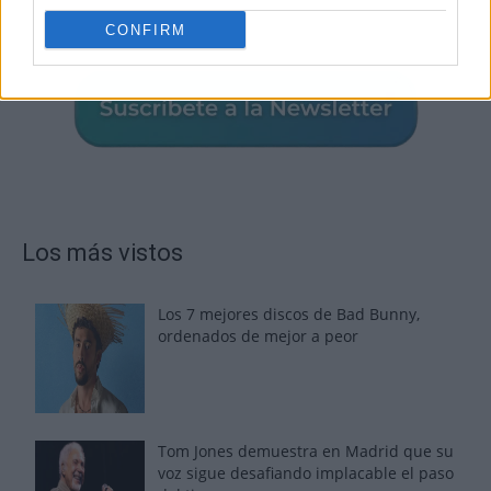
CONFIRM
Los más vistos
Los 7 mejores discos de Bad Bunny,
ordenados de mejor a peor
Tom Jones demuestra en Madrid que su
voz sigue desafiando implacable el paso