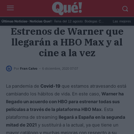
...
Eclipse solar en Cariñena del 12 agosto: Bodegas C...
Las mejores hipotec
Últimas Noticias
- Noticias Que!:
Estrenos de Warner que
llegarán a HBO Max y al
cine a la vez
-
Por
Fran Calvo
6 diciembre, 2020 07:07
La pandemia de
Covid-19
que estamos atravesando está
cambiando los hábitos de vida. En este caso,
Warner ha
llegado un acuerdo con HBO para estrenar todas sus
películas a través de la plataforma HBO Max
. Esta
plataforma de streaming
llegará a España en la segunda
mitad de 2021
y sustituirá a la actual, ya que tiene un
mayor catálogo y muchas mejoras con respecto a su