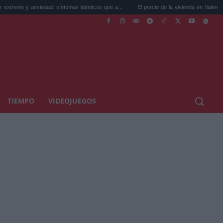
siedad: síntomas idénticos que a...
El precio de la vivienda en Valencia sube a 3.485
TIEMPO
VIDEOJUEGOS