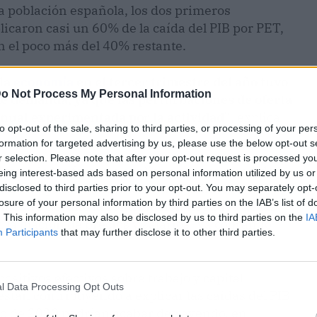
a población española, los dos primeros
plicaron casi un 60% de la caída del PIB por PET,
 el poco más del 40% restante.
 la
economía
en el tercer trimestre del año tuvo
o Not Process My Personal Information
e demanda, ya que las perturbaciones de oferta
anual experimentada por la actividad"
, explica
to opt-out of the sale, sharing to third parties, or processing of your per
formation for targeted advertising by us, please use the below opt-out s
r selection. Please note that after your opt-out request is processed y
d total de los factores explica en mayor medida la
eing interest-based ads based on personal information utilized by us or
 de 8,5 puntos durante los tres primeros
disclosed to third parties prior to your opt-out. You may separately opt-
losure of your personal information by third parties on the IAB’s list of
imestre del año la contribución negativa de las
. This information may also be disclosed by us to third parties on the
IA
la fijación de precios y salarios "va cobrando
Participants
that may further disclose it to other third parties.
ositivos efectivos sobre trabajo y capital
l Data Processing Opt Outs
tán contribuyendo a explicar las caídas del PIB
nto de 2020 podrían acabar detrayendo, en