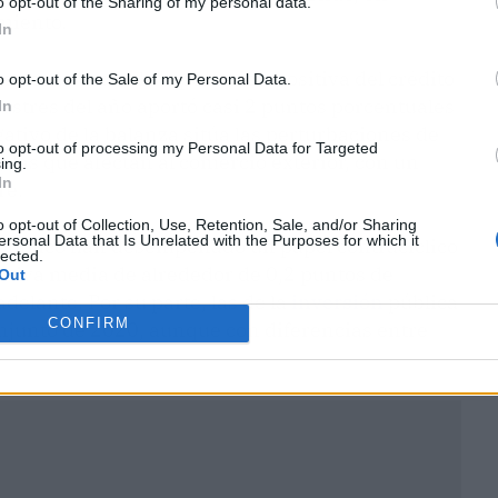
o opt-out of the Sharing of my personal data.
miento.
In
staca la "notable" aportación positiva del crédito
o opt-out of the Sale of my Personal Data.
estres del año aportó casi 2 puntos porcentuales
In
gativo de la balanza sitúa las perturbaciones de
to opt-out of processing my Personal Data for Targeted
las que afectan al comercio exterior, con un
ing.
In
re.
o opt-out of Collection, Use, Retention, Sale, and/or Sharing
ersonal Data that Is Unrelated with the Purposes for which it
 público han desempeñado un papel contracíclico
lected.
sitiva media de alrededor de 0,2 puntos de
Out
elante. Por su parte, las de la
inversión
pública
CONFIRM
njunto de 2020, aunque con diferencias entre