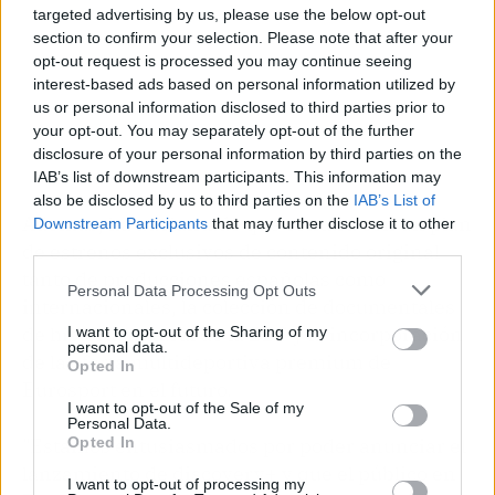
targeted advertising by us, please use the below opt-out
section to confirm your selection. Please note that after your
opt-out request is processed you may continue seeing
interest-based ads based on personal information utilized by
us or personal information disclosed to third parties prior to
your opt-out. You may separately opt-out of the further
disclosure of your personal information by third parties on the
IAB’s list of downstream participants. This information may
also be disclosed by us to third parties on the
IAB’s List of
Además, ha adelantado que contará con un plan
Downstream Participants
that may further disclose it to other
third parties.
de estrenos exclusivos de contenido original
tanto de producciones españolas como
Personal Data Processing Opt Outs
internacionales, la colección de documentales
de historia natural de la BBC y la incorporación
I want to opt-out of the Sharing of my
personal data.
de la oferta multideportiva premium de
Opted In
Eurosport en el futuro.
I want to opt-out of the Sale of my
Personal Data.
"Estamos entusiasmados por poder anunciar el
Opted In
lanzamiento de discovery+ y que el público en
I want to opt-out of processing my