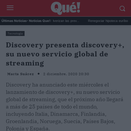
 en Netflix: las reservas pulverizan las prev...
Renegociar hipoteca euríbor al alza: 
Últimas Noticias
- Noticias Que!:
Tecnología
Discovery presenta discovery+,
su nuevo servicio global de
streaming
2 diciembre, 2020 20:30
Marta Suárez
Discovery ha anunciado este miércoles el
lanzamiento de discovery+, su nuevo servicio
global de streaming, que el próximo año llegará
a más de 25 países de todo el mundo,
incluyendo Italia, Dinamarca, Finlandia,
Groenlandia, Noruega, Suecia, Países Bajos,
Polonia y España.