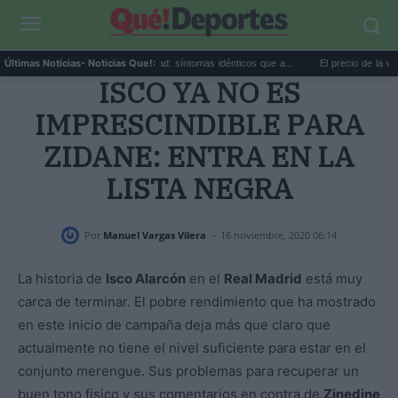
Calor extremo y ansiedad: síntomas idénticos que a...
El precio de la vivienda
Últimas Noticias
- Noticias Que!:
ISCO YA NO ES
IMPRESCINDIBLE PARA
ZIDANE: ENTRA EN LA
LISTA NEGRA
-
Por
Manuel Vargas Vilera
16 noviembre, 2020 06:14
La historia de
Isco Alarcón
en el
Real Madrid
está muy
carca de terminar. El pobre rendimiento que ha mostrado
en este inicio de campaña deja más que claro que
actualmente no tiene el nivel suficiente para estar en el
conjunto merengue. Sus problemas para recuperar un
buen tono físico y sus comentarios en contra de
Zinedine