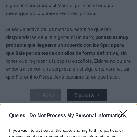
sigue perteneciendo al Madrid; pero en el equipo
merengue no lo quieren ver ni en pintura.
Al ser un activo de los blancos, estos no quieren
desprenderse de él sin ganar ni un euro;
por eso es muy
probable que lleguen a un acuerdo con los Spurs para
que Bale permanezca con ellos de forma definitiva
, sin
tener que regresar a la capital española. Zidane no quiere
encontrarse con una sorpresa en el siguiente verano, así
que Florentino Pérez tiene bastante tarea que hacer.
Atrás
Siguiente
Que.es -
Do Not Process My Personal Information
Artículo anterior
Artículo siguiente
If you wish to opt-out of the sale, sharing to third parties, or
Zidane ya conoce 3
Eric García tiene a
processing of your personal or sensitive information for