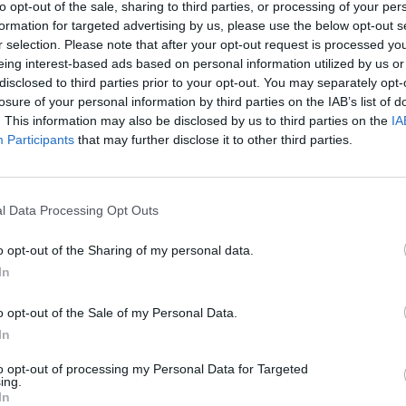
 de impuestos especiales, como combustible en el
to opt-out of the sale, sharing to third parties, or processing of your per
ducido para su utilización en grúas
formation for targeted advertising by us, please use the below opt-out s
r selection. Please note that after your opt-out request is processed y
os ferroviarios, según informa el gestor
eing interest-based ads based on personal information utilized by us or
disclosed to third parties prior to your opt-out. You may separately opt-
losure of your personal information by third parties on the IAB’s list of
n 73,80 millones de litros, mientras que el
. This information may also be disclosed by us to third parties on the
IA
0,70 millones de litros para los 12 primeros
Participants
that may further disclose it to other third parties.
l Data Processing Opt Outs
o opt-out of the Sharing of my personal data.
In
o opt-out of the Sale of my Personal Data.
In
to opt-out of processing my Personal Data for Targeted
ing.
In