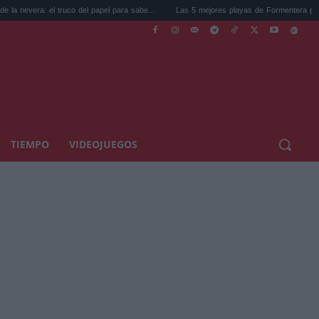
 truco del papel para sabe...
Las 5 mejores playas de Formentera para ir este ve...
TIEMPO
VIDEOJUEGOS