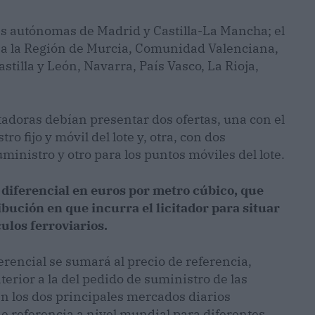
es autónomas de Madrid y Castilla-La Mancha; el
3 a la Región de Murcia, Comunidad Valenciana,
stilla y León, Navarra, País Vasco, La Rioja,
itadoras debían presentar dos ofertas, una con el
o fijo y móvil del lote y, otra, con dos
uministro y otro para los puntos móviles del lote.
 diferencial en euros por metro cúbico, que
ribución en que incurra el licitador para situar
culos ferroviarios.
iferencial se sumará al precio de referencia,
erior a la del pedido de suministro de las
en los dos principales mercados diarios
de referencia a nivel mundial para diferentes