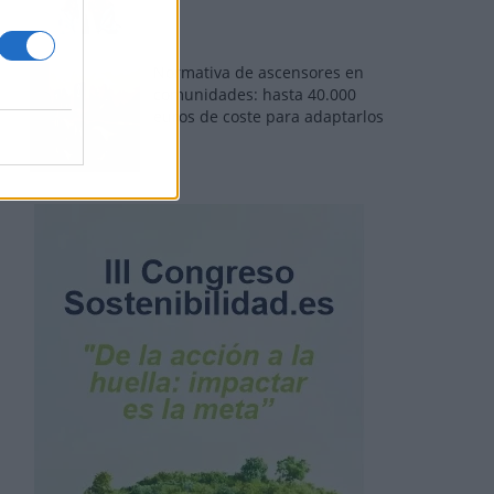
Normativa de ascensores en
comunidades: hasta 40.000
euros de coste para adaptarlos