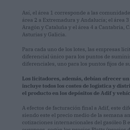
Así, el área 1 corresponde a las comunidad
área 2 a Extremadura y Andalucía; el área 
Aragón y Cataluña y el área 4 a Cantabria, Ca
Asturias y Galicia.
Para cada uno de los lotes, las empresas lic
diferencial único para los puntos de suministr
diferenciales, uno para los puntos fijos de s
Los licitadores, además, debían ofrecer un
incluye todos los costes de logística y dist
el producto en los depósitos de Adif y vehí
A efectos de facturación final a Adif, este d
siendo este el precio medio de la semana ant
cotizaciones internacionales del gasóleo B 
europeos, según los precios Platts (precios 