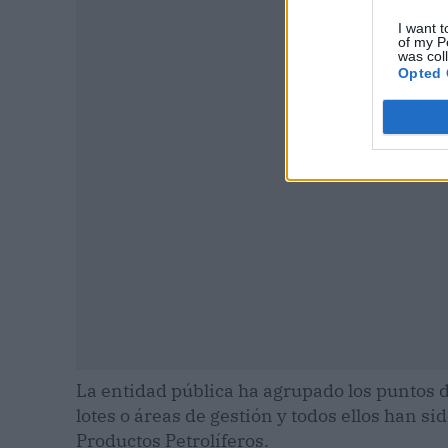
I want t
of my P
was col
P
Opted 
La entidad pública ha agrupado los puntos 
lotes o áreas de gestión y todos ellos han s
Productos Petrolíferos.