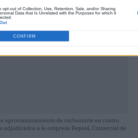
o opt-out of Collection, Use, Retention, Sale, and/or Sharing
ersonal Data that Is Unrelated with the Purposes for which it
lected.
ublicidad
Out
CONFIRM
de aprovisionamiento de carburante en cuatro
ido adjudicados a la empresa Repsol, Comercial de