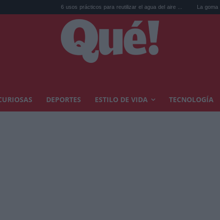
6 usos prácticos para reutilizar el agua del aire ...
La goma de la nevera: el
CURIOSAS
DEPORTES
ESTILO DE VIDA
TECNOLOGÍA