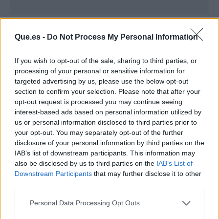
Limpiar la plata con Aladdin Sidol
Que.es -
Do Not Process My Personal Information
Probablemente, esta es una de las formas más
rápidas y eficaces de limpiar las joyas de plata,
If you wish to opt-out of the sale, sharing to third parties, or
processing of your personal or sensitive information for
ya que el Aladdin Sidol es un producto que se
targeted advertising by us, please use the below opt-out
vende en la inmensa mayoría de los
section to confirm your selection. Please note that after your
supermercados. Gracias a este producto, las
opt-out request is processed you may continue seeing
personas pueden
limpiar la plata
fácilmente,
interest-based ads based on personal information utilized by
sin necesidad de realizar un gran desembolso
us or personal information disclosed to third parties prior to
your opt-out. You may separately opt-out of the further
económico -los botes suelen tener un coste
disclosure of your personal information by third parties on the
medio de 3€-.
IAB’s list of downstream participants. This information may
also be disclosed by us to third parties on the
IAB’s List of
Limpiar la plata con bicarbonato
Downstream Participants
that may further disclose it to other
third parties.
Otro producto que permite
limpiar las joyas
de
Personal Data Processing Opt Outs
Plata de Ley 925 es el bicarbonato, ya que este