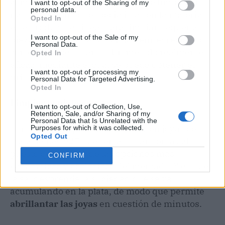
compuesto actúa como un potente limpiador
I want to opt-out of the Sharing of my
personal data.
natural. Según los especialistas en la materia,
Opted In
este producto es ideal para limpiar pequeñas
I want to opt-out of the Sale of my
piezas de plata que se han ido ennegreciendo
Personal Data.
con el paso de los años. Un método realmente
Opted In
eficaz, mediante el cual se puede obtener el
I want to opt-out of processing my
brillo del primer día.
Personal Data for Targeted Advertising.
Opted In
Limpiar la plata con sal
I want to opt-out of Collection, Use,
Retention, Sale, and/or Sharing of my
Personal Data that Is Unrelated with the
Por último, las personas que tienen joyas de
Purposes for which it was collected.
Opted Out
Plata de Ley 925 pueden apostar por la sal,
puesto que es una de las opciones más
CONFIRM
económicas y ecológicas del mercado. Y es que
la sal desprende la suciedad que se va
acumulando en la plata, de modo que permite
abrillantar las joyas
en cuestión de minutos.