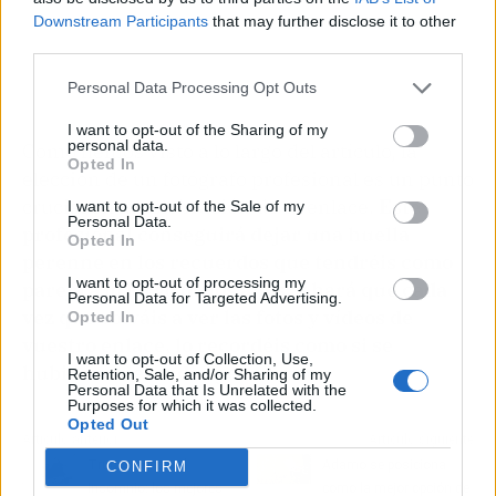
Downstream Participants
that may further disclose it to other
third parties.
Personal Data Processing Opt Outs
I want to opt-out of the Sharing of my
personal data.
Como hemos visto a lo largo del artículo, la
Opted In
elección de un fotógrafo profesional es un punto
crucial en la celebración de tu enlace.
Este
I want to opt-out of the Sale of my
Personal Data.
profesional conseguirá dejar una huella
Opted In
perenne en los recuerdos que tendréis como
I want to opt-out of processing my
pareja a lo largo de los años, y hará que cada
Personal Data for Targeted Advertising.
vez que volváis a ver las fotos y vídeos de
Opted In
vuestro enlace, lo recordéis como si se
I want to opt-out of Collection, Use,
hubiera celebrado ayer mismo.
Retention, Sale, and/or Sharing of my
Personal Data that Is Unrelated with the
Purposes for which it was collected.
Opted Out
Artículo anterior
Artículo siguiente
Trucos contra el
Adamo se posiciona
CONFIRM
Insomnio: los mejores
como la mejor opción de