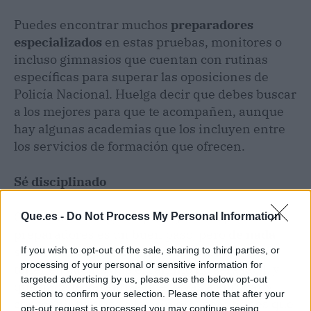
Puedes encontrar muchos
preparadores
especializados
en estas pruebas, monitores o
incluso gimnasios que cuentan con rutinas
específicas para superar las oposiciones de
Policía Nacional. Huelga decir que debes buscar
a los mejores para que te acompañen, aunque
hay algunas academias que los incluyen entre
los servicios de formación que ofrecen.
Sé disciplinado
Contar con el mejor equipo y los mejores
Que.es -
Do Not Process My Personal Information
preparadores es un buen paso, pero
de nada
sirve todo esto si no hay disciplina.
Debes
If you wish to opt-out of the sale, sharing to third parties, or
processing of your personal or sensitive information for
tener en cuenta que el camino no será fácil, y
targeted advertising by us, please use the below opt-out
que nada te garantiza que vayas a aprobar y
section to confirm your selection. Please note that after your
conseguir tu plaza a la primera; pero tienes que
opt-out request is processed you may continue seeing