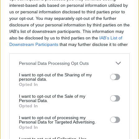
darlo todo, y para eso debes mantenerte como
interest-based ads based on personal information utilized by
una persona muy disciplinada.
us or personal information disclosed to third parties prior to
your opt-out. You may separately opt-out of the further
disclosure of your personal information by third parties on the
Respeta cada día de estudio y de preparación,
IAB’s list of downstream participants. This information may
no falles a tus horarios y esfuérzate al máximo
also be disclosed by us to third parties on the
IAB’s List of
en todo el tiempo de preparación. Ten en
Downstream Participants
that may further disclose it to other
cuenta que no va a ser algo para toda la vida,
third parties.
solo una temporada difícil y exigente. Si te
Personal Data Processing Opt Outs
mantienes, al final traerá resultados. Aunque
debes tener muy claro también que no debes
I want to opt-out of the Sharing of my
personal data.
exigirte más de la cuenta
. Si algún día el
Opted In
cuerpo o la mente te piden parar, hazlo.
I want to opt-out of the Sale of my
Personal Data.
Mantente positivo
Opted In
I want to opt-out of processing my
Personal Data for Targeted Advertising.
Opted In