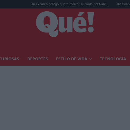
Un exnarco gallego quiere montar su 'Ruta del Narc...
Kit Connor será Cíclope 
CURIOSAS
DEPORTES
ESTILO DE VIDA
TECNOLOGÍA