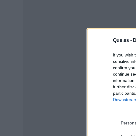
Que.es -
D
If you wish 
sensitive in
confirm you
continue se
information 
P
further disc
participants
Downstream 
Persona