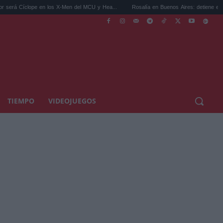
en los X-Men del MCU y Hea...
Rosalía en Buenos Aires: detiene el tráfico y se s...
TIEMPO
VIDEOJUEGOS