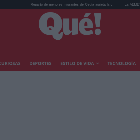
Reparto de menores migrantes de Ceuta agrieta la c...
La AEMET prepara una pr
CURIOSAS
DEPORTES
ESTILO DE VIDA
TECNOLOGÍA