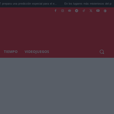
edicción especial para el e...
En los lugares más misteriosos del planeta: Stoneh...
TIEMPO
VIDEOJUEGOS