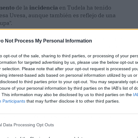
mento
de la
incidencia
en Tudela ha tenido
resa Uvesa, aunque también es reflejo de una
upa".
e de los
casos
se están produciendo en entornos
o Not Process My Personal Information
gos, por lo que tenemos que insistir en que se
ón en estos contextos".
to opt-out of the sale, sharing to third parties, or processing of your per
formation for targeted advertising by us, please use the below opt-out s
r selection. Please note that after your opt-out request is processed y
os
se han producido entre personas de 15 y 54
eing interest-based ads based on personal information utilized by us or
ntre los mayores de 65 años. Los menores de 15
disclosed to third parties prior to your opt-out. You may separately opt-
losure of your personal information by third parties on the IAB’s list of
. This information may also be disclosed by us to third parties on the
IA
edia de 160 casos en Navarra "queda todavía muy
Participants
that may further disclose it to other third parties.
ias semanas de la onda epidémica, que estuvo
cada 100.00
habitantes
", pero ha insistido en que
l Data Processing Opt Outs