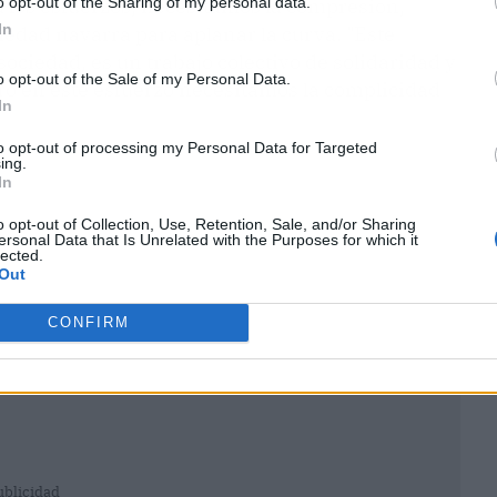
o opt-out of the Sharing of my personal data.
 los esfuerzos, necesitamos la compresión,
In
ciedad navarra para aplanar la curva. "Este
sociedad, es un trabajo colectivo de solidaridad y
o opt-out of the Sale of my Personal Data.
o en este esfuerzo necesitamos la complicidad
In
to opt-out of processing my Personal Data for Targeted
ing.
In
o opt-out of Collection, Use, Retention, Sale, and/or Sharing
ersonal Data that Is Unrelated with the Purposes for which it
lected.
Out
CONFIRM
ublicidad