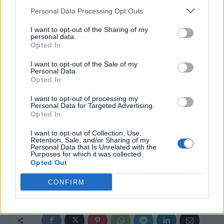
Personal Data Processing Opt Outs
I want to opt-out of the Sharing of my
La Gomera y El Hierro, con 15 y 17 (+4) casos
personal data.
Opted In
totales, respectivamente, no han tenido
fallecimientos por el virus, si bien La Gomera
I want to opt-out of the Sale of my
Personal Data.
mantiene seis positivos activos y nueve altas;
Opted In
mientras que El Hierro tiene con 14 casos
activos, contabilizando además tres altas.
I want to opt-out of processing my
Personal Data for Targeted Advertising.
Opted In
Artículo anterior
Artículo siguiente
I want to opt-out of Collection, Use,
Retention, Sale, and/or Sharing of my
Un nuevo brote afecta a
Aragón detecta 277
Personal Data that Is Unrelated with the
6 personas en Ourense
casos positivos, el 71%
Purposes for which it was collected.
Opted Out
asintomáticos,
procedentes de 2.732
CONFIRM
PCR