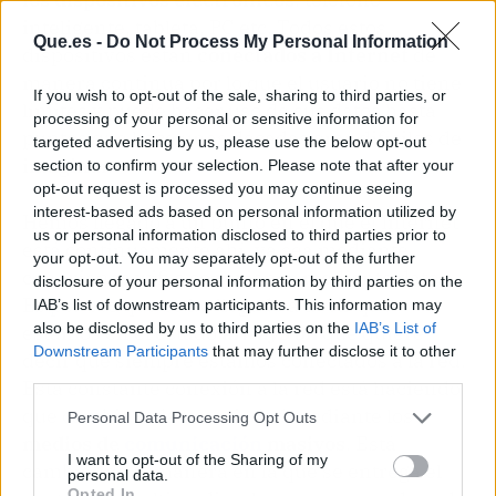
inteligente, tableta, PC etc. Todos estos
Que.es -
Do Not Process My Personal Information
dispositivos están
conectados a Internet
de
manera continua por lo que el usuario no tiene
If you wish to opt-out of the sale, sharing to third parties, or
límites y puede hacer uso de sus datos hasta
processing of your personal or sensitive information for
puntos que hace unas décadas eras difíciles de
targeted advertising by us, please use the below opt-out
imaginar.
section to confirm your selection. Please note that after your
opt-out request is processed you may continue seeing
interest-based ads based on personal information utilized by
Hemos llegado a un punto en el que el Internet
us or personal information disclosed to third parties prior to
está continuamente ahí, ya sea mediante
your opt-out. You may separately opt-out of the further
conexiones wifi o conexiones mediante datos.
disclosure of your personal information by third parties on the
Es por eso que se ha llegado a decir que
IAB’s list of downstream participants. This information may
also be disclosed by us to third parties on the
IAB’s List of
estamos en el estado
always on
que quiere
Downstream Participants
that may further disclose it to other
decir que siempre estamos conectados a la red.
third parties.
Esta constante conexión a la red está haciendo
que cambie toda la sociedad mediante los
Personal Data Processing Opt Outs
medios de
comunicación
masivos
. Está
I want to opt-out of the Sharing of my
cambiando la manera en la que se entrega el
personal data.
Opted In