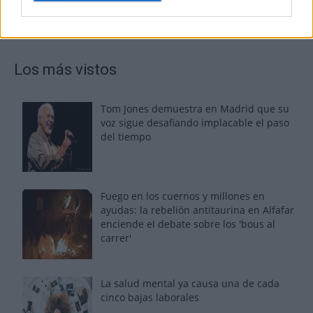
Los más vistos
Tom Jones demuestra en Madrid que su
voz sigue desafiando implacable el paso
del tiempo
Fuego en los cuernos y millones en
ayudas: la rebelión antitaurina en Alfafar
enciende el debate sobre los 'bous al
carrer'
La salud mental ya causa una de cada
cinco bajas laborales