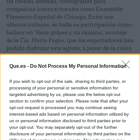
Ha creado, además, coreografías para
compañías internacionales como Ensemble
Flamenco Español de Chicago. Entre sus
últimos trabajos, se halla su participación como
bailaor en 'Siete golpes y un camino', montaje
de la Cía. María Pagés, que los espectadores han
podido disfrutar este agosto, a pesar de la crisis
del coronavirus, en el ciclo Los Veranos de la
Villa de Madrid.
Que.es -
Do Not Process My Personal Information
If you wish to opt-out of the sale, sharing to third parties, or
processing of your personal or sensitive information for
targeted advertising by us, please use the below opt-out
section to confirm your selection. Please note that after your
opt-out request is processed you may continue seeing
interest-based ads based on personal information utilized by
us or personal information disclosed to third parties prior to
your opt-out. You may separately opt-out of the further
disclosure of your personal information by third parties on the