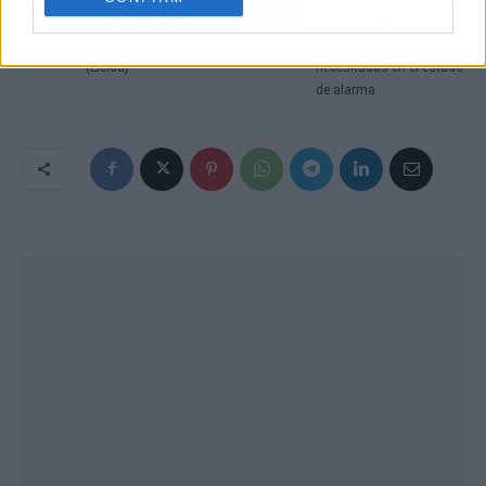
en Vic (Barcelona), La
de Valencia por repartir
Seu d'Urgell y Alcarràs
comida a familias
(Lleida)
necesitadas en el estado
de alarma