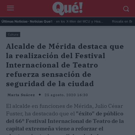
.
Kit Connor será Cíclope en los X-Men del MCU y Hea...
Rosalía en Buenos Aire
Últimas Noticias
- Noticias Que!:
Cultura
Alcalde de Mérida destaca que
la realización del Festival
Internacional de Teatro
refuerza sensación de
seguridad de la ciudad
25 agosto, 2020 16:30
Marta Suárez
El alcalde en funciones de Mérida, Julio César
Fuster, ha destacado que el
"éxito" de público
del 66º Festival Internacional de Teatro de la
capital extremeña viene a reforzar el