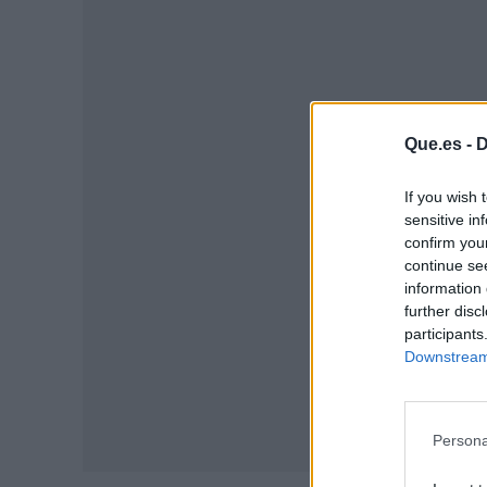
Que.es -
D
P
If you wish 
sensitive in
confirm you
continue se
information 
further disc
participants
Downstream 
Persona