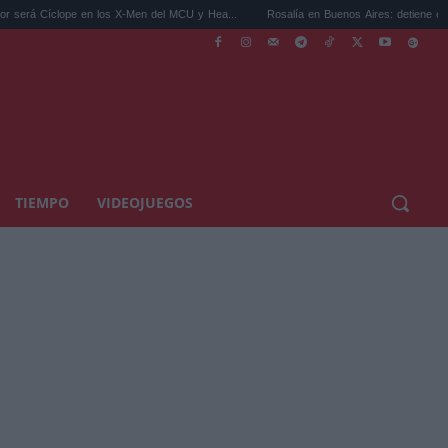
e en los X-Men del MCU y Hea...
Rosalía en Buenos Aires: detiene el tráfico y se s...
TIEMPO
VIDEOJUEGOS