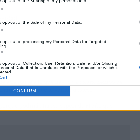
o opt-out of the Sharing of my personal data.
In
 verdad
o opt-out of the Sale of my Personal Data.
In
to opt-out of processing my Personal Data for Targeted
ing.
In
o opt-out of Collection, Use, Retention, Sale, and/or Sharing
ero bueno, con esta situación
ersonal Data that Is Unrelated with the Purposes for which it
lected.
Out
e adaptarte a lo que hay. Y ya habrá tiempo de
er aniversario, que le vamos a hacer
CONFIRM
 porque podríais haber esperado al año que