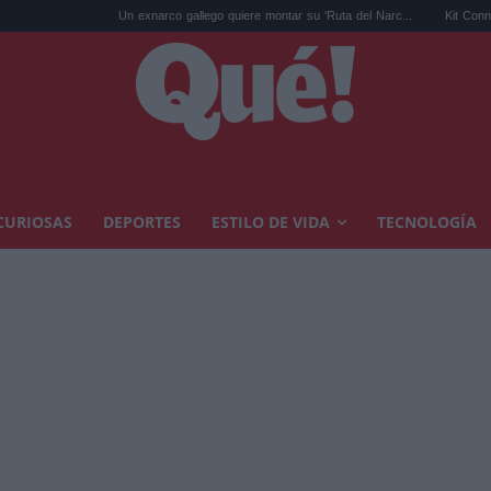
Un exnarco gallego quiere montar su 'Ruta del Narc...
Kit Connor será Cíclop
CURIOSAS
DEPORTES
ESTILO DE VIDA
TECNOLOGÍA