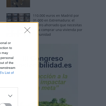
110.000 euros en Madrid por
31.000 en Extremadura: el
dinero ahorrado que necesitas
para comprar una vivienda por
comunidad
sonal or
ection to
ou may
 personal
out of the
 downstream
B’s List of