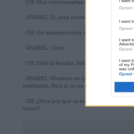
I want t
- CH: Muy emocionadas me imagino
Opted 
- ANABEL: Sí, muy contentas y muy bien la
I want t
Opted 
- CH: Un momento muy emotivo
I want 
Advertis
- ANABEL: Claro
Opted 
I want t
- CH: Faltó la familia, faltaron los amigos p
of my P
was col
Opted 
- ANABEL: Hombre, es que era eso, tenías qu
celebrarlo. Mira si no es el día pues el prim
- CH: ¿Pero por qué os entraron esas prisas
viene?