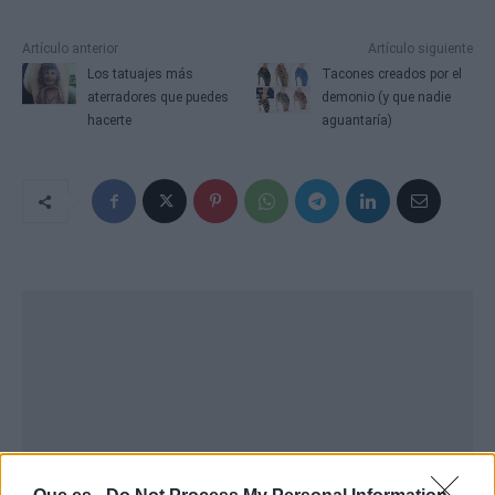
Artículo anterior
Artículo siguiente
Los tatuajes más
Tacones creados por el
aterradores que puedes
demonio (y que nadie
hacerte
aguantaría)