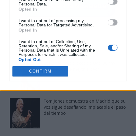
Personal Data.
Opted In
I want to opt-out of processing my
Personal Data for Targeted Advertising.
Opted In
I want to opt-out of Collection, Use,
Los más vistos
Retention, Sale, and/or Sharing of my
Personal Data that Is Unrelated with the
Purposes for which it was collected.
Opted Out
Los 7 mejores discos de Bad Bunny,
ordenados de mejor a peor
CONFIRM
Tom Jones demuestra en Madrid que su
voz sigue desafiando implacable el paso
del tiempo