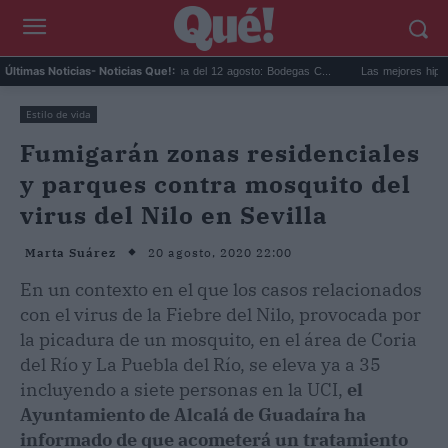
.
Eclipse solar en Cariñena del 12 agosto: Bodegas C...
Las mejores hipotecas 
Últimas Noticias
- Noticias Que!:
Estilo de vida
Fumigarán zonas residenciales
y parques contra mosquito del
virus del Nilo en Sevilla
20 agosto, 2020 22:00
Marta Suárez
En un contexto en el que los casos relacionados
con el virus de la Fiebre del Nilo, provocada por
la picadura de un mosquito, en el área de Coria
del Río y La Puebla del Río, se eleva ya a 35
incluyendo a siete personas en la UCI,
el
Ayuntamiento de Alcalá de Guadaíra ha
informado de que acometerá un tratamiento