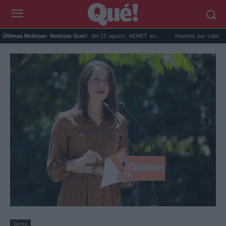
Predicción para el eclipse del 12 agosto: AEMET an...
Muertes por calor en Espa
Últimas Noticias
- Noticias Que!:
Gente