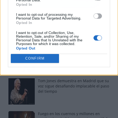
Opted In
I want to opt-out of processing my
Personal Data for Targeted Advertising.
Opted In
Los más vistos
I want to opt-out of Collection, Use,
Retention, Sale, and/or Sharing of my
Personal Data that Is Unrelated with the
Purposes for which it was collected.
Los 7 mejores discos de Bad Bunny,
Opted Out
ordenados de mejor a peor
CONFIRM
Tom Jones demuestra en Madrid que su
voz sigue desafiando implacable el paso
del tiempo
Fuego en los cuernos y millones en