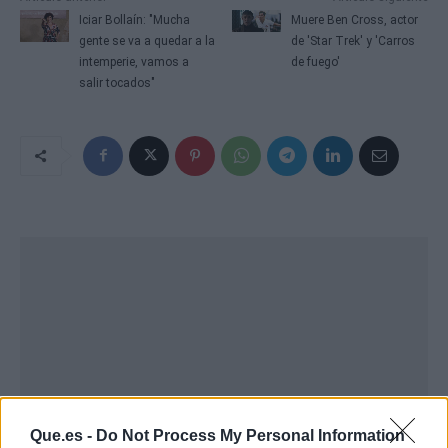
Iciar Bollaín: "Mucha
Muere Ben Cross, actor
gente se va a quedar a la
de 'Star Trek' y 'Carros
intemperie, vamos a
de fuego'
salir tocados"
Que.es -
Do Not Process My Personal Information