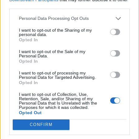
investigadora del grupo Regulación de la
third parties.
microcirculación hepática en la cirrosis y
Personal Data Processing Opt Outs
enfermedades vasculares hepáticas del
IDIBAPS, son las primeras co-autoras del
I want to opt-out of the Sharing of my
personal data.
trabajo.
Opted In
I want to opt-out of the Sale of my
Personal Data.
Opted In
I want to opt-out of processing my
Personal Data for Targeted Advertising.
Opted In
I want to opt-out of Collection, Use,
Retention, Sale, and/or Sharing of my
Personal Data that Is Unrelated with the
Purposes for which it was collected.
Opted Out
CONFIRM