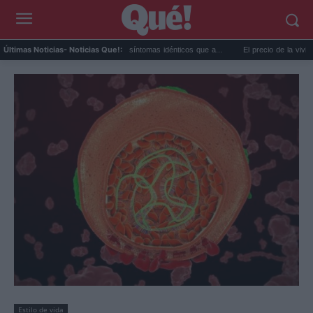
Calor extremo y ansiedad: síntomas idénticos que a...
El precio de la vivienda en Va
Últimas Noticias
- Noticias Que!:
Estilo de vida