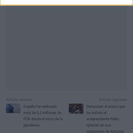
Publicidad
Artículo anterior
Artículo siguiente
España ha realizado
Denuncian el acoso que
más de 5,3 millones de
ha sufrido el
PCR desde el inicio de la
vicepresidente Pablo
pandemia
Iglesias en sus
vacaciones en Asturias