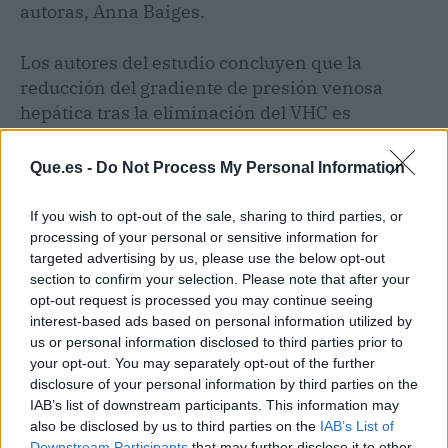
autoras, Anna Baiges.
Los autores del estudio concluyen que la
reducción del gradiente de presión venosa
hepática tras la eliminación del VHC es
progresiva a lo largo del tiempo, pero un
porcentaje no despreciable de pacientes
Que.es -
Do Not Process My Personal Information
continúa con gradientes altos y, por tanto, se
encuentra en riesgo de descompensación. Por
If you wish to opt-out of the sale, sharing to third parties, or
lo tanto, el seguimiento de estos pacientes debe
processing of your personal or sensitive information for
targeted advertising by us, please use the below opt-out
incluir la gastroscopia para el cribado de
section to confirm your selection. Please note that after your
varices.
opt-out request is processed you may continue seeing
interest-based ads based on personal information utilized by
Las investigadoras del CIBEREHD Sabela Lens,
us or personal information disclosed to third parties prior to
especialista del Servicio de Hepatología del
your opt-out. You may separately opt-out of the further
disclosure of your personal information by third parties on the
Clínic e investigadora del grupo Hepatopatías
IAB’s list of downstream participants. This information may
víricas, tóxicas y metabólicas del IDIBAPS, y
also be disclosed by us to third parties on the
IAB’s List of
Anna Baiges, especialista del mismo servicio e
Downstream Participants
that may further disclose it to other