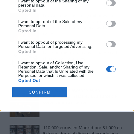
I want to opt-out of the Sharing of my
personal data.
Opted In
Fuego en los cuernos y millones en
ayudas: la rebelión antitaurina en Alfafar
I want to opt-out of the Sale of my
Personal Data.
enciende el debate sobre los 'bous al
Opted In
carrer'
I want to opt-out of processing my
Personal Data for Targeted Advertising.
Opted In
La salud mental ya causa una de cada
cinco bajas laborales
I want to opt-out of Collection, Use,
Retention, Sale, and/or Sharing of my
Personal Data that Is Unrelated with the
Purposes for which it was collected.
Opted Out
Normativa de ascensores en
CONFIRM
comunidades: hasta 40.000 euros de
coste para adaptarlos
110.000 euros en Madrid por 31.000 en
Extremadura: el dinero ahorrado que