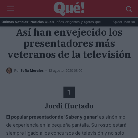
br...
Blusas Zara: cinco diseños elegantes y ligeros que...
Spider-Man supera lo
Últimas Noticias
- Noticias Que!:
Así han envejecido los
presentadores más
veteranos de la televisión
-
Por
Sofía Morales
12 agosto, 2020 08:00
1
Jordi Hurtado
El popular presentador de 'Saber y ganar'
es sinónimo
de experiencia en la pequeña pantalla. Su rostro estará
siempre ligado a los concursos de televisión y no solo