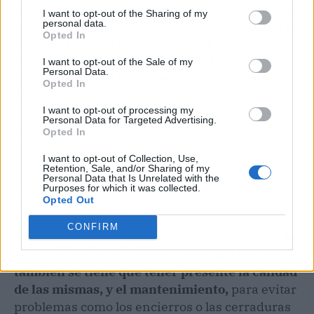
cada habitación que tengan llave, así como a la
I want to opt-out of the Sharing of my
puerta de entrada de la residencia.
Esto con la
personal data.
Opted In
finalidad de descubrir cualquier
inconveniente que pueda tener en algún
I want to opt-out of the Sale of my
Personal Data.
momento dado o eliminar el riesgo de que
Opted In
exista
.
I want to opt-out of processing my
Personal Data for Targeted Advertising.
Otra forma también es utilizar cerraduras de
Opted In
calidad, dado que éstas serán mucho más
I want to opt-out of Collection, Use,
resistentes y adecuadas para promover la
Retention, Sale, and/or Sharing of my
Personal Data that Is Unrelated with the
seguridad dentro de la casa o de cualquier
Purposes for which it was collected.
habitación, incluyendo la oficina.
Opted Out
CONFIRM
Con las cerraduras
no basta solo tener cuidado
y colocarlas de la manera correcta, sino que
también se tiene que tener presente la calidad
de las mismas, y el mantenimiento,
para evitar
problemas como los encierros o las cerraduras