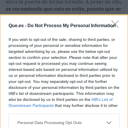
abrir la puerta de forma forzada. A pesar de ello,
se recomienda que esto se evite, puesto que se
puede llegar a causar más daño del esperado y
tener que pagar por reparaciones que no eran
Que.es -
Do Not Process My Personal Information
necesarias
.
If you wish to opt-out of the sale, sharing to third parties, or
Lo mejor siempre es esperar la ayuda de un
processing of your personal or sensitive information for
profesional cualificado para que pueda darle el
targeted advertising by us, please use the below opt-out
section to confirm your selection. Please note that after your
tratamiento necesario al problema sin tanto
opt-out request is processed you may continue seeing
destrozo.
interest-based ads based on personal information utilized by
us or personal information disclosed to third parties prior to
¿Cómo evitar problemas con las cerraduras y
your opt-out. You may separately opt-out of the further
puertas?
disclosure of your personal information by third parties on the
IAB’s list of downstream participants. This information may
also be disclosed by us to third parties on the
IAB’s List of
Una buena forma de prevenir el quedarse
Downstream Participants
that may further disclose it to other
encerrado en una habitación o en casa, es
third parties.
realizar el mantenimiento preventivo cada
Personal Data Processing Opt Outs
cierto tiempo a las cerraduras y a las puertas de