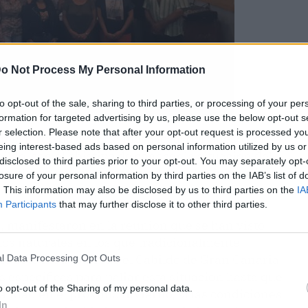
o Not Process My Personal Information
to opt-out of the sale, sharing to third parties, or processing of your per
formation for targeted advertising by us, please use the below opt-out s
r selection. Please note that after your opt-out request is processed y
la tarde de ayer, la mesa local del Queso del
eing interest-based ads based on personal information utilized by us or
ldo, con el objetivo de conocer la situación del
disclosed to third parties prior to your opt-out. You may separately opt-
ha visto gravemente afectado por los incendios
losure of your personal information by third parties on the IAB’s list of
. This information may also be disclosed by us to third parties on the
IA
Participants
that may further disclose it to other third parties.
s, manifestaron en la reunión que se han visto
tos naturales en los que tradicionalmente
por este motivo desde el Cabildo de Gran Canaria
l Data Processing Opt Outs
específicas para paliar esta situación hasta que
o opt-out of the Sharing of my personal data.
alidad en el próximo invierno, si las condiciones
In