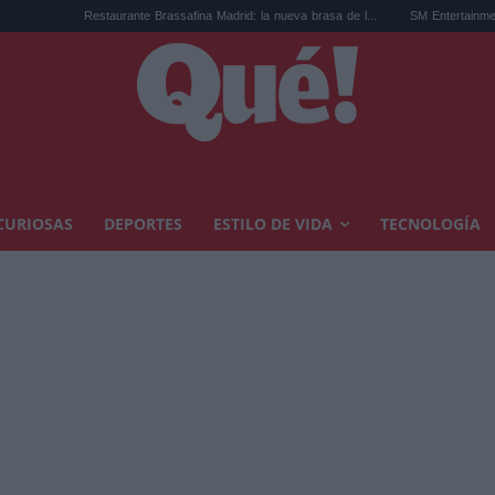
taurante Brassafina Madrid: la nueva brasa de l...
SM Entertainment desvela su agen
CURIOSAS
DEPORTES
ESTILO DE VIDA
TECNOLOGÍA