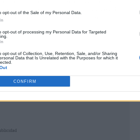
, se han producido importantes daños en las
mentos se están valorando por los propietarios
o opt-out of the Sale of my Personal Data.
as administraciones y así paliar los daños
In
to opt-out of processing my Personal Data for Targeted
ing.
In
o opt-out of Collection, Use, Retention, Sale, and/or Sharing
ersonal Data that Is Unrelated with the Purposes for which it
lected.
Out
CONFIRM
ublicidad