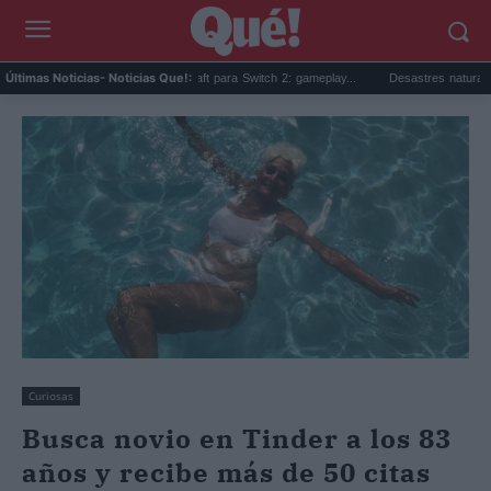
Beta sorpresa de Minecraft para Switch 2: gameplay...
Desastres naturales: qué s
Últimas Noticias
- Noticias Que!:
Curiosas
Busca novio en Tinder a los 83
años y recibe más de 50 citas