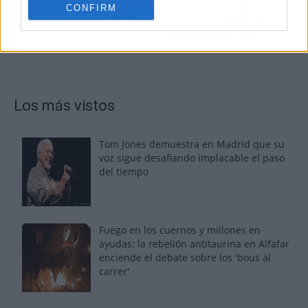
CONFIRM
Los más vistos
Tom Jones demuestra en Madrid que su
voz sigue desafiando implacable el paso
del tiempo
Fuego en los cuernos y millones en
ayudas: la rebelión antitaurina en Alfafar
enciende el debate sobre los 'bous al
carrer'