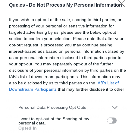
Que.es -
Do Not Process My Personal Information
If you wish to opt-out of the sale, sharing to third parties, or
processing of your personal or sensitive information for
targeted advertising by us, please use the below opt-out
section to confirm your selection. Please note that after your
opt-out request is processed you may continue seeing
Además,
te permitirá hacer más amenas tus
interest-based ads based on personal information utilized by
reuniones con familiares y amigos, ya que
us or personal information disclosed to third parties prior to
podrán aprovechar el tiempo de calor para
your opt-out. You may separately opt-out of the further
bañarse y tomar el sol en buena compañía
.
disclosure of your personal information by third parties on the
IAB’s list of downstream participants. This information may
also be disclosed by us to third parties on the
IAB’s List of
Por otro lado, el uso terapéutico de una piscina
Downstream Participants
that may further disclose it to other
es innegable, no solo te ayudará a relajarte y
third parties.
desestresarte, sino que te permitirá trabajar
cualquier lesión que tengas o hacer ejercicio de
Personal Data Processing Opt Outs
forma más divertida dentro del agua.
I want to opt-out of the Sharing of my
personal data.
Opted In
Asimismo, tomando en cuenta que es una