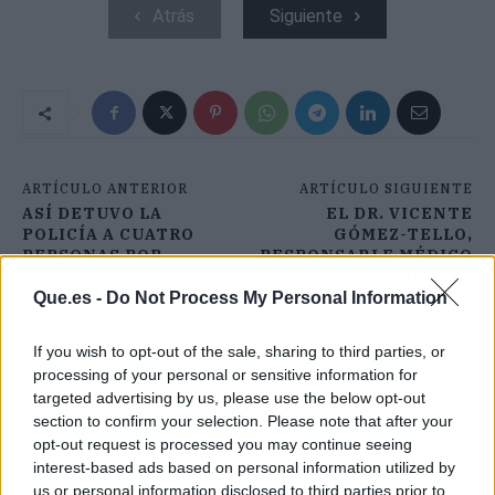
Atrás
Siguiente
ARTÍCULO ANTERIOR
ARTÍCULO SIGUIENTE
ASÍ DETUVO LA
EL DR. VICENTE
POLICÍA A CUATRO
GÓMEZ-TELLO,
PERSONAS POR
RESPONSABLE MÉDICO
SECUESTRAR A UN
DE URGENCIAS DE HLA
HOMBRE EN ALICANTE
MONCLOA, NUEVO
Que.es -
Do Not Process My Personal Information
Y EXIGIR UN RESCATE
PROFESOR TITULAR DE
A SU FAMILIA
LA UNIVERSIDAD
If you wish to opt-out of the sale, sharing to third parties, or
EUROPEA
processing of your personal or sensitive information for
targeted advertising by us, please use the below opt-out
section to confirm your selection. Please note that after your
opt-out request is processed you may continue seeing
interest-based ads based on personal information utilized by
us or personal information disclosed to third parties prior to