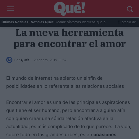
s...
Calor extremo y ansiedad: síntomas idénticos que a...
El precio de la vivi
Últimas Noticias
- Noticias Que!:
La nueva herramienta
para encontrar el amor
-
Por
Qué!
29 enero, 2019 11:37
El mundo de Internet ha abierto un sinfín de
posibilidades en lo referente a las relaciones sociales
Encontrar el amor es una de las principales aspiraciones
que tiene el ser humano, pero encontrar a alguien afín
con quien crear una sólida relación afectiva en la
actualidad, es más complicado de lo que parece. La vida,
sobre todo en las grandes urbes, es en
ocasiones