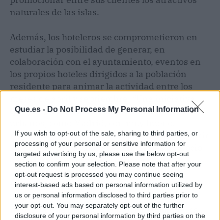
naturales de las islas.
Además, los hoteleros se comprometieron en
estudiar la posibilidad de generar, en
colaboración con el ayuntamiento, eventos en
los propios hoteles dirigidos a la población
residente para animar la actividad entre los
meses de abril y septiembre. “Una iniciativa
Que.es -
Do Not Process My Personal Information
que ya se está desarrollando en otros destinos
urbanos, como Madrid, con muy buenos
If you wish to opt-out of the sale, sharing to third parties, or
resultados”, explicó el concejal. Se trata de abrir
processing of your personal or sensitive information for
los hoteles con actividades culturales y de ocio
targeted advertising by us, please use the below opt-out
como jornadas, charlas y conciertos.
section to confirm your selection. Please note that after your
opt-out request is processed you may continue seeing
La reputación on line de los establecimientos
interest-based ads based on personal information utilized by
us or personal information disclosed to third parties prior to
alojativos, la defensa de la actividad turística
your opt-out. You may separately opt-out of the further
regulada y de calidad y la participación de los
disclosure of your personal information by third parties on the