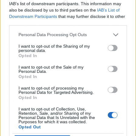
hoteles en las acciones promocionales que la
IAB’s list of downstream participants. This information may
ciudad desarrollará en 2019 en el mercado
also be disclosed by us to third parties on the
IAB’s List of
Peninsular fueron otros asuntos que analizaron
Downstream Participants
that may further disclose it to other
third parties.
el concejal y los técnicos de Turismo con los
hoteleros.
Personal Data Processing Opt Outs
De otro lado, Quevedo se comprometió a
I want to opt-out of the Sharing of my
personal data.
trasladar a otros servicios municipales
Opted In
demandas de los hoteleros como la necesidad
I want to opt-out of the Sale of my
de continuar embelleciendo la zona Puerto-
Personal Data.
Canteras y recibió la queja del sector sobre los
Opted In
precios de los billetes aéreos para no residentes
I want to opt-out of processing my
“que sigue siendo un escollo importante a la
Personal Data for Targeted Advertising.
Opted In
hora de competir con otros destinos”, según
apuntó el presidente de AHELPA, Ibrahim
I want to opt-out of Collection, Use,
Retention, Sale, and/or Sharing of my
García.
Personal Data that Is Unrelated with the
Purposes for which it was collected.
Opted Out
Artículo anterior
Artículo siguiente