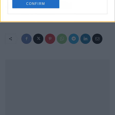
CONFIRM
Moncloa descarta que
Estas son las medidas
Sánchez y Torra se
aprobadas por el
reúnan en Barcelona con
Gobierno para frenar los
ministros y consejeros
alquileres abusivos