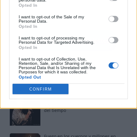
personal data.
Opted In
I want to opt-out of the Sale of my
Personal Data.
Opted In
I want to opt-out of processing my
Personal Data for Targeted Advertising.
Opted In
I want to opt-out of Collection, Use,
Retention, Sale, and/or Sharing of my
Personal Data that Is Unrelated with the
Purposes for which it was collected.
Opted Out
Los más vistos
CONFIRM
Tom Jones demuestra en Madrid que su
voz sigue desafiando implacable el paso
del tiempo
Fuego en los cuernos y millones en