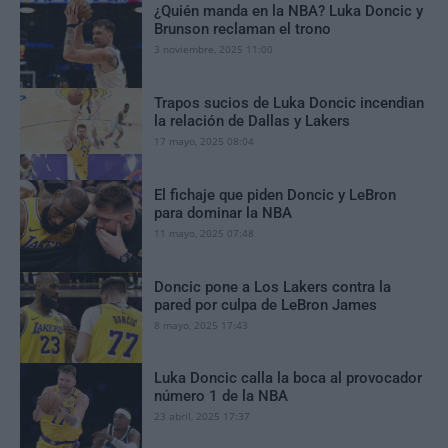
¿Quién manda en la NBA? Luka Doncic y
Brunson reclaman el trono
3 noviembre, 2025 11:00
Trapos sucios de Luka Doncic incendian
la relación de Dallas y Lakers
17 mayo, 2025 08:04
El fichaje que piden Doncic y LeBron
para dominar la NBA
11 mayo, 2025 07:48
Doncic pone a Los Lakers contra la
pared por culpa de LeBron James
8 mayo, 2025 17:43
Luka Doncic calla la boca al provocador
número 1 de la NBA
23 abril, 2025 17:37