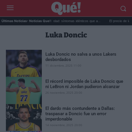
...
Calor extremo y ansiedad: síntomas idénticos que a...
El precio de la vivien
Últimas Noticias
- Noticias Que!:
Luka Doncic
Luka Doncic no salva a unos Lakers
desbordados
11 diciembre, 2025 11:00
El récord imposible de Luka Doncic que
ni LeBron ni Jordan pudieron alcanzar
26 noviembre, 2025 20:00
El dardo más contundente a Dallas:
traspasar a Doncic fue un error
imperdonable
14 noviembre, 2025 20:00