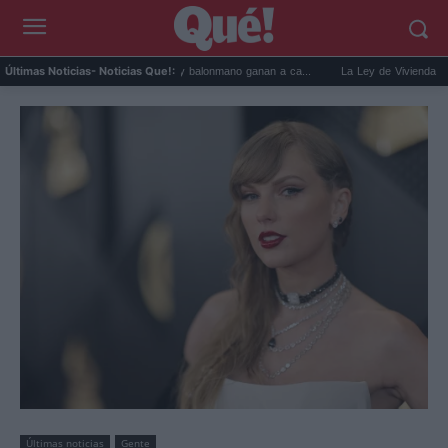
Deportes salud ósea: fútbol y balonmano ganan a ca...
La Ley de Vivienda impide recu
Últimas Noticias
- Noticias Que!:
Últimas noticias
Gente