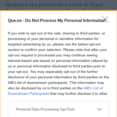
apuntan a una producción a escala de Super
Bowl. Además, el alcalde de Nueva York, Zohran
Mamdani, insinuó que el evento coincidiría con
Que.es -
Do Not Process My Personal Information
el Día de la Independencia, un detalle que su
equipo luego matizó asegurando que se basaba
If you wish to opt-out of the sale, sharing to third parties, or
únicamente en informaciones de prensa. Sea
processing of your personal or sensitive information for
como sea, la fecha ya está en rojo en el
targeted advertising by us, please use the below opt-out
calendario de los fans.
section to confirm your selection. Please note that after your
opt-out request is processed you may continue seeing
interest-based ads based on personal information utilized by
La guinda la ponen los jugadores de los Kansas
us or personal information disclosed to third parties prior to
City Chiefs, compañeros de Kelce, que según
your opt-out. You may separately opt-out of the further
varios reportes ya habrían reservado
disclosure of your personal information by third parties on the
habitaciones en hoteles de Manhattan para este
IAB’s list of downstream participants. This information may
also be disclosed by us to third parties on the
IAB’s List of
mismo fin de semana.
Todo apunta a que la
Downstream Participants
that may further disclose it to other
boda se celebrará en en el Madison Square
third parties.
Garden el 3 de julio
, aunque el equipo de Swift,
fiel a su política, no ha hecho ningún
Personal Data Processing Opt Outs
comunicado oficial.