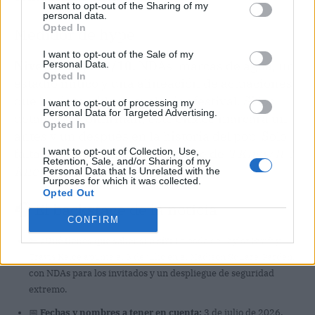
I want to opt-out of the Sharing of my
personal data.
Opted In
Medidor de hype
I want to opt-out of the Sale of my
Nivel de hype: 9/10.
NDAs, marcas de agua, un
Personal Data.
Opted In
estadio mítico y una alineación de actuaciones
que haría temblar a cualquier festival. Si los
I want to opt-out of processing my
Personal Data for Targeted Advertising.
detalles se confirman, este enlace marcará un
Opted In
antes y un después en la historia del pop. Solo
I want to opt-out of Collection, Use,
falta que suene el primer acorde de
‘I Knew It, I
Retention, Sale, and/or Sharing of my
Knew You’
.
Personal Data that Is Unrelated with the
Purposes for which it was collected.
Opted Out
🎧 El backstage de la noticia
CONFIRM
🔑
¿Qué tienes que saber sí o sí?:
La boda de Taylor Swift y
Travis Kelce apunta al 3 de julio en el Madison Square Garden,
con NDAs para los invitados y un despliegue de seguridad
extremo.
📅
Fechas y nombres a tener en cuenta:
3 de julio de 2026,