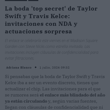
La boda 'top secret' de Taylor
Swift y Travis Kelce:
invitaciones con NDA y
actuaciones sorpresa
El enlace se celebraría este viernes en el Madison Square
Garden con Stevie Nicks como estrella invitada. Las
invitaciones incluyen cláusulas de confidencialidad para
evitar filtraciones.
1 julio, 2026 09:52
Adriana Blanco
Si pensabas que la boda de Taylor Swift y Travis
Kelce iba a ser un evento discreto, tienes que
actualizar el chip. Las invitaciones para el que
se rumorea será
el enlace más blindado del año
ya están circulando
y, según varias fuentes,
llegan con cláusulas de confidencialidad que ni