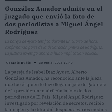
González Amador admite en el
juzgado que envió la foto de
dos periodistas a Miguel Ángel
Rodríguez
La pareja de Ayuso testificó durante un cuarto de hora,
confirmando parte de la declaración previa de Rodríguez.
La justicia investiga ahora si hubo implicación policial.
30 junio, 2026 12:49
Gonzalo Rubio
La pareja de Isabel Díaz Ayuso, Alberto
González Amador, ha reconocido ante la jueza
que fue él quien le hizo llegar al jefe de gabinete
de la presidenta madrileña la foto de dos
periodistas de El País. Miguel Ángel Rodríguez,
investigado por revelación de secretos, recibió
la imagen y la difundió después a varios medios