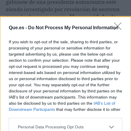
gabinete de una presidenta autonómica esté
siendo investigado por revelación de secretos
es un hecho poco común.
El caso mide hasta
dónde puede llegar el poder institucional
Que.es -
Do Not Process My Personal Information
cuando intenta silenciar a la prensa
, y la
decisión final de la jueza puede sentar un
If you wish to opt-out of the sale, sharing to third parties, or
precedente sobre los límites de la
processing of your personal or sensitive information for
comunicación política.
targeted advertising by us, please use the below opt-out
section to confirm your selection. Please note that after your
opt-out request is processed you may continue seeing
interest-based ads based on personal information utilized by
us or personal information disclosed to third parties prior to
your opt-out. You may separately opt-out of the further
disclosure of your personal information by third parties on the
IAB’s list of downstream participants. This information may
also be disclosed by us to third parties on the
IAB’s List of
Downstream Participants
that may further disclose it to other
third parties.
Personal Data Processing Opt Outs