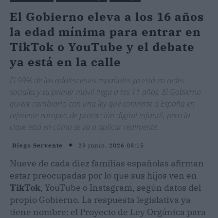
El Gobierno eleva a los 16 años
la edad mínima para entrar en
TikTok o YouTube y el debate
ya está en la calle
El 99% de los adolescentes españoles ya está en redes
sociales y su primer móvil llega a los 11 años. El Gobierno
quiere cambiarlo con una ley que convierte a España en
referente europeo de protección digital infantil, pero la
clave está en cómo se va a aplicar realmente.
29 junio, 2026 08:15
Diego Servente
Nueve de cada diez familias españolas afirman
estar preocupadas por lo que sus hijos ven en
TikTok
, YouTube o Instagram, según datos del
propio Gobierno. La respuesta legislativa ya
tiene nombre: el Proyecto de Ley Orgánica para