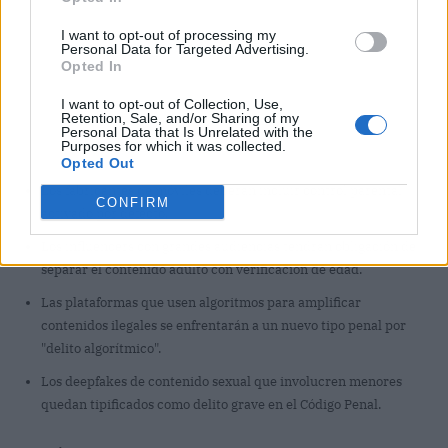
I want to opt-out of processing my
Personal Data for Targeted Advertising.
Opted In
I want to opt-out of Collection, Use,
Retention, Sale, and/or Sharing of my
Personal Data that Is Unrelated with the
Purposes for which it was collected.
Opted Out
Los fabricantes de móviles deberán incluir control parental
CONFIRM
activado por defecto.
Los influencers con grandes audiencias tendrán obligación de
separar el contenido adulto con verificación de edad.
Las plataformas que usen algoritmos para amplificar
contenidos ilegales se enfrentarán a un nuevo tipo penal por
"delito algorítmico".
Los deepfakes de contenido sexual que involucren menores
quedan tipificados como delito grave en el Código Penal.