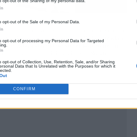
o opt-out of the Sharing of my personal data.
In
Fuente:
Europa
Press
o opt-out of the Sale of my Personal Data.
In
celado por promover la prostitución de una menor
trovertido beneficio.
Se le concedió la entrada a
to opt-out of processing my Personal Data for Targeted
 autorizaba a abandonar su celda durante un
ing.
In
texto legal que propició la visita de
Sarah
tica tapadera criminal.
o opt-out of Collection, Use, Retention, Sale, and/or Sharing
ersonal Data that Is Unrelated with the Purposes for which it
lected.
Out
CONFIRM