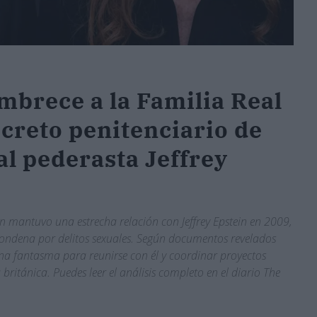
brece a la Familia Real
ecreto penitenciario de
al pederasta Jeffrey
n mantuvo una estrecha relación con Jeffrey Epstein en 2009,
 condena por delitos sexuales. Según documentos revelados
ina fantasma para reunirse con él y coordinar proyectos
británica. Puedes leer el análisis completo en el diario The