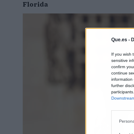
Florida
Que.es -
D
If you wish 
sensitive in
confirm you
continue se
information 
further disc
participants
Downstream 
Persona