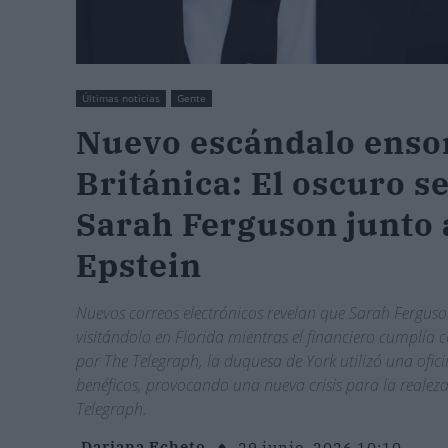
Últimas noticias
Gente
Nuevo escándalo ensom
Británica: El oscuro s
Sarah Ferguson junto 
Epstein
Nuevos correos electrónicos revelan que Sarah Ferguso
visitándolo en Florida mientras el financiero cumplía
por The Telegraph, la duquesa de York utilizó una ofic
benéficos, provocando una nueva crisis para la realeza 
Telegraph.
Dariana Echeto
29 junio, 2026 10:10