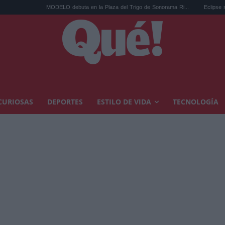
MODELO debuta en la Plaza del Trigo de Sonorama Ri...
Eclipse solar en Cariñen
CURIOSAS
DEPORTES
ESTILO DE VIDA
TECNOLOGÍA