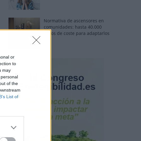
Normativa de ascensores en
comunidades: hasta 40.000
euros de coste para adaptarlos
sonal or
ection to
ou may
 personal
out of the
 downstream
B’s List of