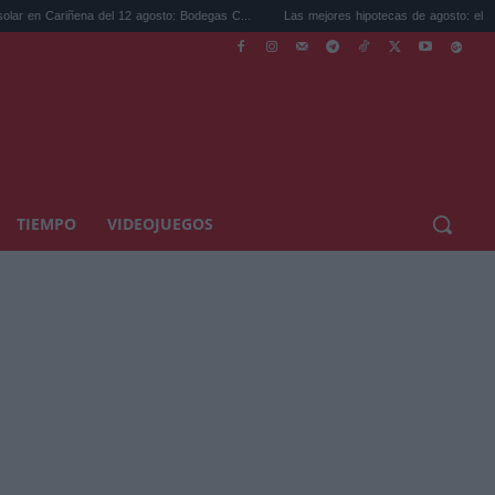
a del 12 agosto: Bodegas C...
Las mejores hipotecas de agosto: el TAE más compet.
TIEMPO
VIDEOJUEGOS