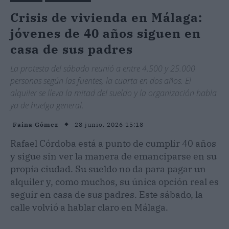
Crisis de vivienda en Málaga:
jóvenes de 40 años siguen en
casa de sus padres
La protesta del sábado reunió a entre 4.500 y 25.000
personas según las fuentes, la cuarta en dos años. El
alquiler se lleva la mitad del sueldo y la organización habla
ya de huelga general.
28 junio, 2026 15:18
Faina Gómez
Rafael Córdoba está a punto de cumplir 40 años
y sigue sin ver la manera de emanciparse en su
propia ciudad. Su sueldo no da para pagar un
alquiler y, como muchos, su única opción real es
seguir en casa de sus padres. Este sábado, la
calle volvió a hablar claro en Málaga.