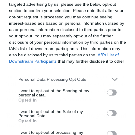
de esfuerzo para alquilar se dispara al 60 %,
targeted advertising by us, please use the below opt-out
cuando lo recomendable es que no pase del 30
section to confirm your selection. Please note that after your
%. Y no hay previsión de que baje.
opt-out request is processed you may continue seeing
interest-based ads based on personal information utilized by
us or personal information disclosed to third parties prior to
Las recetas que pide la calle —regular los
your opt-out. You may separately opt-out of the further
alquileres, construir vivienda pública de
disclosure of your personal information by third parties on the
alquiler, topar los precios— llevan años sobre la
IAB’s list of downstream participants. This information may
mesa. Pero chocan con un modelo que
also be disclosed by us to third parties on the
IAB’s List of
convierte el suelo en producto financiero.
Downstream Participants
that may further disclose it to other
third parties.
Mientras, la plataforma ya mira al verano con
movilizaciones en otros puntos de España y un
Personal Data Processing Opt Outs
horizonte de huelga general. La pregunta no es
si la situación explotará, sino cuándo dejará de
I want to opt-out of the Sharing of my
personal data.
ser noticia para ser simple rutina.
Opted In
I want to opt-out of the Sale of my
En resumen (para tu bolsillo y tu salud
Personal Data.
Opted In
mental)
I want to opt-out of processing my