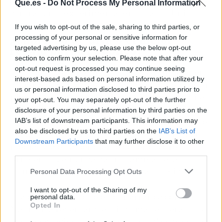
que Alex G, eterno secundario de lujo, pondrá el
Que.es -
Do Not Process My Personal Information
contrapunto experimental en Estados Unidos.
If you wish to opt-out of the sale, sharing to third parties, or
¿Capricho de diva o el mejor
processing of your personal or sensitive information for
regalo para el público?
targeted advertising by us, please use the below opt-out
section to confirm your selection. Please note that after your
opt-out request is processed you may continue seeing
Es fácil tildar la medida de postureo indie, pero
interest-based ads based on personal information utilized by
lo cierto es que cada vez más artistas de primer
us or personal information disclosed to third parties prior to
nivel apuestan por conciertos libres de móviles
your opt-out. You may separately opt-out of the further
y la respuesta del público es abrumadoramente
disclosure of your personal information by third parties on the
positiva. La desconexión forzosa permite que el
IAB’s list of downstream participants. This information may
also be disclosed by us to third parties on the
IAB’s List of
show se llene de matices que se pierden cuando
Downstream Participants
that may further disclose it to other
media sala está pendiente del encuadre.
third parties.
Bridgers, que nunca ha sido amiga de la
sobreexposición digital, da un paso lógico.
Personal Data Processing Opt Outs
I want to opt-out of the Sharing of my
Si a eso le sumas que el tour arranca con un
personal data.
Opted In
Madison a reventar y el disco más esperado del
año, la ecuación sale a favor. ‘Lost Weekend’ se