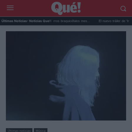
n estudio revela que los perros braquicéfalos mes...
El nuevo tráiler de 'Insidious: F
Últimas Noticias
- Noticias Que!:
Últimas noticias
Música