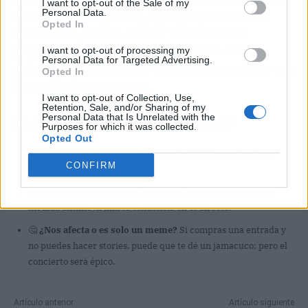
I want to opt-out of the Sale of my
Personal Data.
lanza el 14 de agosto y, a juzgar por el ruido
Opted In
acumulado, vamos a tener un verano de
playlists teñidas de desamor y guitarras
I want to opt-out of processing my
Personal Data for Targeted Advertising.
acústicas. Que el single de mañana nos pille con
Opted In
los auriculares puestos.
I want to opt-out of Collection, Use,
Retention, Sale, and/or Sharing of my
Personal Data that Is Unrelated with the
El resumen para vagos (TL;DR)
Purposes for which it was collected.
Opted Out
🎯
¿Qué ha pasado?
Phoebe Bridgers anuncia disco, single
CONFIRM
mañana y gira sin teléfonos.
🔥
¿Por qué importa?
Es su primer álbum en seis años y la
medida antimóvil marca tendencia en el directo.
🤔
¿Nos afecta o es solo un meme?
Si compras una entrada y
no puedes hacer stories, puede que te dé un jamacuco; pero el
concierto será épico.
Artículo anterior
Artículo siguiente