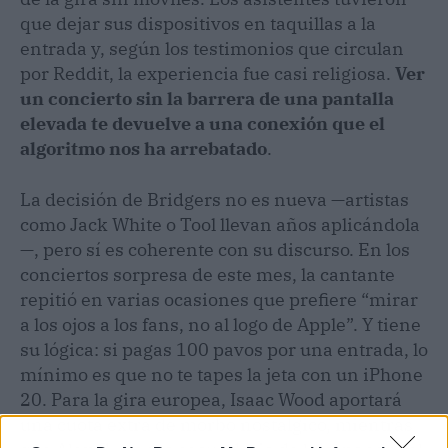
que dejar sus dispositivos en taquillas a la
entrada y, según los testimonios que circulan
por Reddit, la experiencia fue casi religiosa.
Ver
un concierto sin la barrera de una pantalla
elevada te devuelve a una conexión que el
algoritmo nos ha arrebatado
.
La decisión de Bridgers no es nueva —artistas
como Jack White o Tool llevan años aplicándola
—, pero sí es coherente con su discurso. En los
conciertos sorpresa de este mes, la cantante
repitió en varias ocasiones que prefiere “mirar
a los ojos a los fans, no al logo de Apple”. Y tiene
su lógica: si pagas 100 pavos por una entrada, lo
mínimo es que no te tapes la jeta con un iPhone
20. Para la gira europea, Isaac Wood aportará
una cuota extra de morbo nostálgico, mientras