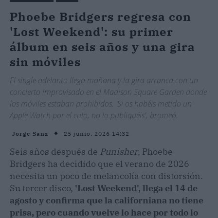
Phoebe Bridgers regresa con
'Lost Weekend': su primer
álbum en seis años y una gira
sin móviles
El single adelanto llega mañana y la gira arranca con un
concierto improvisado en el Madison Square Garden donde
los móviles estaban prohibidos. 'Si os habéis metido un
Apple Watch por el culo, no lo publiquéis', bromeó.
25 junio, 2026 14:32
Jorge Sanz
Seis años después de
Punisher
, Phoebe
Bridgers ha decidido que el verano de 2026
necesita un poco de melancolía con distorsión.
Su tercer disco,
'Lost Weekend', llega el 14 de
agosto y confirma que la californiana no tiene
prisa, pero cuando vuelve lo hace por todo lo